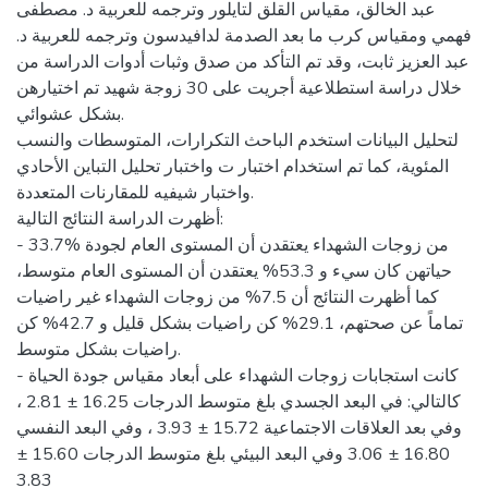
عبد الخالق، مقياس القلق لتايلور وترجمه للعربية د. مصطفى
فهمي ومقياس كرب ما بعد الصدمة لدافيدسون وترجمه للعربية د.
عبد العزيز ثابت، وقد تم التأكد من صدق وثبات أدوات الدراسة من
خلال دراسة استطلاعية أجريت على 30 زوجة شهيد تم اختيارهن
بشكل عشوائي.
لتحليل البيانات استخدم الباحث التكرارات، المتوسطات والنسب
المئوية، كما تم استخدام اختبار ت واختبار تحليل التباين الأحادي
واختبار شيفيه للمقارنات المتعددة.
أظهرت الدراسة النتائج التالية:
- 33.7% من زوجات الشهداء يعتقدن أن المستوى العام لجودة
حياتهن كان سيء و 53.3% يعتقدن أن المستوى العام متوسط،
كما أظهرت النتائج أن 7.5% من زوجات الشهداء غير راضيات
تماماً عن صحتهم، 29.1% كن راضيات بشكل قليل و 42.7% كن
راضيات بشكل متوسط.
- كانت استجابات زوجات الشهداء على أبعاد مقياس جودة الحياة
كالتالي: في البعد الجسدي بلغ متوسط الدرجات 16.25 ± 2.81 ،
وفي بعد العلاقات الاجتماعية 15.72 ± 3.93 ، وفي البعد النفسي
16.80 ± 3.06 وفي البعد البيئي بلغ متوسط الدرجات 15.60 ±
3.83