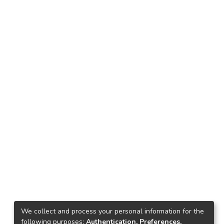
We collect and process your personal information for the
following purposes:
Authentication, Preferences,