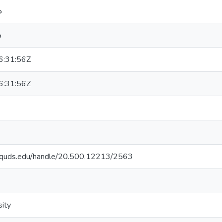
د
د
:31:56Z
:31:56Z
alquds.edu/handle/20.500.12213/2563
ity