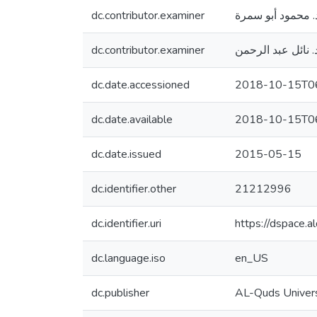
dc.contributor.examiner
. محمود أبو سمرة
dc.contributor.examiner
. نائل عبد الرحمن
dc.date.accessioned
2018-10-15T06
dc.date.available
2018-10-15T06
dc.date.issued
2015-05-15
dc.identifier.other
21212996
dc.identifier.uri
https://dspace.
dc.language.iso
en_US
dc.publisher
AL-Quds Univers