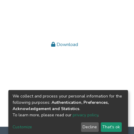
Download
We collect and process your personal information for the
following purposes:
Authentication, Preferences,
Acknowledgement and Statistics
.
To learn more, please read our
privacy policy
.
Customize
Decline
That's ok