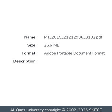
Name:
MT_2015_21212996_8102.pdf
Size:
25.6 MB
Format:
Adobe Portable Document Format
Description:
Al-Quds University
copyright © 2002-2026
SKITCE