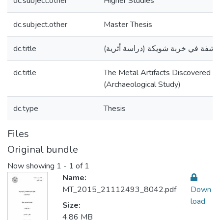
dc.subject.other
Higher Studies
dc.subject.other
Master Thesis
dc.title
مكتشفة في خربة شويكة (دراسة أثرية
dc.title
The Metal Artifacts Discovered i
(Archaeological Study)
dc.type
Thesis
Files
Original bundle
Now showing
1 - 1 of 1
Name:
MT_2015_21112493_8042.pdf
Down
load
Size:
4.86 MB