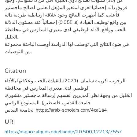
من (10) سنوات لصالح ذوي الخبرة أقل من 5 سنوات)، وجود
فروق داله إحصائيا تعزى لمتغير المؤهل العلمي لصالح ماجستير
فأعلى، كما أظهرت النتائج وجود علاقة ارتباطية طردية دالة
إحصائياً عند مستوى الدلالة (0.05 ≤) بين واقع توظيف القيادة
بالحب وواقع الأداء الوظيفي لدى مديري المدارس في محافظة
الخليل.
في ضوء النتائج التي توصلت لها الدراسة أوصت الباحثة مجموعة
من التوصيات.
Citation
الرجوب، كريمه سلمان. (2021). القيادة بالحب وعلاقتها بالأداء
الوظيفي لدى مديري المدارس في محافظة
الخليل من وجهة نظر المديرين أنفسهم [رسالة ماجستير منشورة،
جامعة القدس، فلسطين]. المستودع الرقمي
لجامعة القدس. https://arab-scholars.com/4ca1a4
URI
https://dspace.alquds.edu/handle/20.500.12213/7557