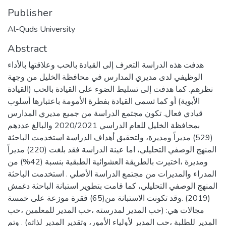
Publisher
Al-Quds University
Abstract
هدفت هذه الدراسة التعرف إلى القيادة بالحب وعلاقتها بالأداء
الوظيفي لدى مديري المدارس في محافظة الخليل من وجهة
نظرهم. كما هدفت إلى تسليط الضوء على القيادة بالحب (القيادة
الأبوية) أو كما تسمى القيادة بفطرة الأمومة باعتبارها أسلوب
قيادي فعال. تكون مجتمع الدراسة من جميع مديري المدارس
بمحافظة الخليل للعام الدراسي 2020/2021 والبالغ عددهم
(529) مديراً ومديرة، ولتحقيق أهداف الدراسة استخدمت الباحثة
المنهج الوصفي التحليلي، اما عينة الدراسة فقد بلغت (220) مديراً
ومديرة ،اختيرت بالطريقة العشوائية الطبقية بنسبة (42%) من
المدراء والمديرات من مجتمع الدراسة الأصلي . استخدمت الباحثة
المنهج الوصفي التحليلي، كما قامت بتطوير استبانة الباحثة دغمش
(2019) .وقد تكونت الاستبانة من(65) فقرة موزعة على خمسة
مجالات هي: (حب المدير لمدرسته ،حب المدير للمعلمين ،حب
المدير للطلبة ،حب المدير لأولياء الأمور، وتقدير المدير لذاته) . وتم