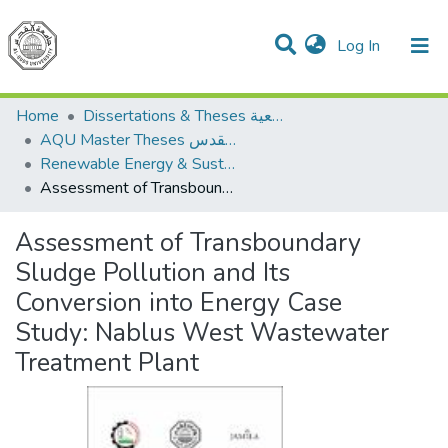
(current)
Log In
Communities & Collections
All of DSpace
Home
Dissertations & Theses الرسائل الجامعية
AQU Master Theses الرسائل الجامعية الخاصة بجامعة القدس
Renewable Energy & Sustainability الطاقة المتجددة والاستدامة
Assessment of Transboundary Sludge Pollution and Its Conversion into Energy Case Study: Nablus West Wastewater Treatment Plant
Assessment of Transboundary
Sludge Pollution and Its
Conversion into Energy Case
Study: Nablus West Wastewater
Treatment Plant