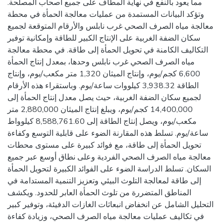
مما يعود بالنفع في نهاية المطاف على جميع أصحاب المصلحة.
وتؤكد البيانات المستمدة من عمليات معالجة الحمأة في محطة
معالجة مياه الصرف الصحي غرب نابلس والأرقام المتوقعة لجميع
سكان الضفة الغربية على الإنتاج الكبير للطاقة وإمكانية توفير
التكاليف الكامنة في تحويل الحمأة إلى طاقة. في محطة معالجة
مياه الصرف الصحي غرب نابلس وحدها، بمعدل إنتاج الحمأة
6,600 كجم/يوم، وإنتاج الميثان 1,320 متر مكعب/يوم، وإنتاج
الطاقة 3,938.32 كيلووات ساعة/يوم. وباستقراء هذه الأرقام
لجميع سكان الضفة الغربية، حيث يصل معدل إنتاج الحمأة إلى
14,400,000 كجم/يوم، ويبلغ إنتاج الميثان 2,880,000 متر
مكعب/يوم، ويصل إنتاج الطاقة إلى 8,588,761.60 كيلوواط
ساعة/يوم. تسلط هذه المقارنة الضوء على قابلية التوسع وكفاءة
تحويل الحمأة إلى طاقة، مع فوائد كبيرة على مستوى محطات
معالجة مياه الصرف الصحي الفردية وعلى نطاق أوسع عبر جميع
السكان. تسلط الدراسة الضوء على الفوائد الكبيرة لتحويل الحمأة
إلى طاقة لمعالجة التلوث البيئي وتعزيز التنمية المستدامة في
المناطق المتضررة من تلوث الحمأة العابر للحدود. ويكشف
التحليل الشامل عن انخفاض انبعاثات الغازات الدفيئة، وتوفير كبير
في تكاليف عمليات معالجة مياه الصرف الصحي، وزيادة كفاءة