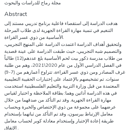
مجلة رماح للدراسات والبحوث
Abstract
هدفت الدراسة إلى استقصاء فاعلية برنامج تدريبي مستند إلى
التنغيم في تنمية مهارة القراءة الجهرية لدى طلاب المرحلة
الأساسية من ذوي عسر القراءة.
ولتحقيق أهداف الدراسة اعتمدت الدراسة على المنهج التجريبي،
والتصميم شبه التجريبي، حيث طبقت الدراسة على عينة قصدية
من طلاب مدرسة ذكور بيت لحم الأساسية بلغ عددهم(12) طالباً
في الفصل الدراسي الأول من عام 2020\2021، وهم من طلبة
غرف المصادر ومن ذوي عسر القراءة، تتراوح أعمارهم من (7-9)
سنوات. تم تشخيصهم بالإعتماد على إختبارات الحقيبة التعليمية
المعتمدة من قبل وزارة التربية والتعليم الفلسطينية استخدمت
في هذه الدراسة أداتين وهما: بطاقة الملاحظة و اختبار لقياس
مهارة القراءة الجهرية. وقد تم التأكد من صدقهما من خلال
عرضهما على مجموعة من ذوي الإختصاص والخبرة وبحساب
معامل الإرتباط بيرسون، وقد تم التأكد من ثباتهما بإستخدام
طريقة إعادة الإختبار وإستخدام معادلة كوبر لحساب معامل
الإتفاق .