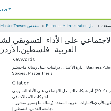
Space
Business Administration إدارة الاعمال
AQU Master Theses الرسائل الجامعية الخاصة بجامعة القدس
لاجتماعي على الأداء التسويقي لش
العربية- فلسطين،الأردن،
Keywords
,
دراسات عليا
,
إدارة الأعمال
رسالة ماجستير
,
Business Admi
Studies
,
Master Thesis
Citation
دارشريتح، محمد عمر. (2019). أثر شبكات التواصل الاجتماعي على الأداء التسويقي
لشركات الاتصالات في
طين،الأردن،الإمارات العربية المتحدة [رسالة ماجستير منشورة
جامعة القدس، فلسطين].