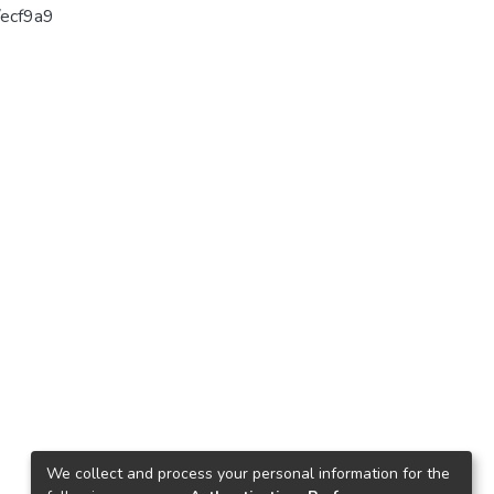
rs.com/ecf9a9
We collect and process your personal information for the