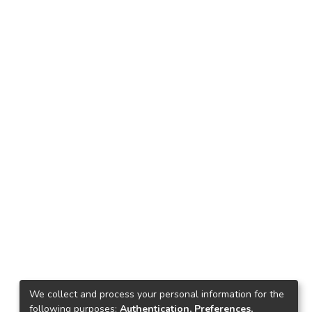
We collect and process your personal information for the
following purposes:
Authentication, Preferences,