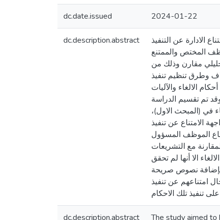
dc.date.issued
2024-01-22
dc.description.abstract
ع الادارة عن التنفيذ
موظف المختص والممتنع
حليلي مقارن وذلك من
لاف وطرق تنظيم تنفيذ
حكام الالغاء والآليات
. وقد تم تقسيم الدراسة
لغاء في (المبحث الاول
جهة الامتناع عن تنفيذ
متناع الموظف المسؤول
لمقارنة مع التشريعات
لغاء الا أنها لم تحقق
لمطلوب. كما انتهت الدراسة الى بعض التوصيات من اهمها: تعديل القرار بقانون رقم 41 لسنة 2020 بإضافة نصوص صريحة
ل امتناعهم عن تنفيذ
dc.description.abstract
The study aimed to 