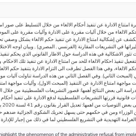
امتناع الادارة عن تنفيذ أحكام الالغاء من خلال التسليط على صور امتنا
 حكم الالغاء من خلال آليات مقررة على الادارة وآليات مقررة على ال
الكشف عن إشكالية امتناع الادارة عن تنفيذ حكم الالغاء بشكل وصفي ت
راتها في التشريعات المقارنة (الفرنسي , المصري) , وبيان اوجه الاخت
تثور الاشكالية في هذه الدراسة حول الاطار القانوني الذي يحكم تنفيذ أ
لتفعيل تنفيذ احكام الالغاء للحد من امتناع الادارة عن تنفيذ تلك الاحكام
 حكم الالغاء، وفي هذا الفصل تطرقت الى التزام الادارة بتنفيذ حكم الا
ي (المبحث الثاني). وفي الفصل الثاني من هذه الدراسة تناولت آليات موا
ت مواجهة امتناع الادارة عن التنفيذ (المبحث الاول)، وآليات مواجهة ا
دراسة الى بعض النتائج أهمها: قصور التشريعات الفلسطينية من خلال ا
 قانونية قررتها التشريعات الفلسطينية لدفع الادارة على تنفيذ أحكام الا
الهدف ا
 عن الوزراء ومن في حكمهم حتى يسهل تحريك الشكوى الجزائية ضدهم حا
highlight the phenomenon of the administrative refusal from impl