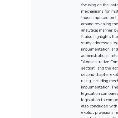
focusing on the inst
mechanisms for impl
those imposed on th
around revealing the
analytical manner, b
It also highlights t
study addresses leg
implementation, and
administration’s rel
"Administrative Com
section), and the ad
second chapter exp
ruling, including m
implementation. The 
legislation compare
legislation to compe
also concluded wit
explicit provisions 