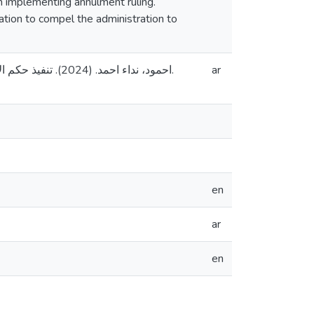
rom implementing annulment ruling.
lation to compel the administration to
احمود، نداء احم.
ar
en
ar
en