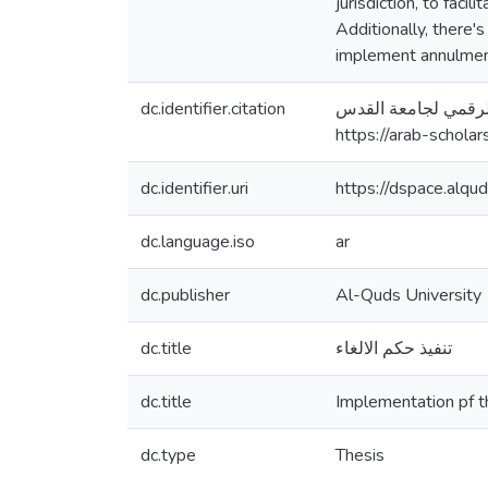
jurisdiction, to faci
Additionally, there'
implement annulment
dc.identifier.citation
تودع الرقمي لجامعة القدس
https://arab-schola
dc.identifier.uri
https://dspace.alq
dc.language.iso
ar
dc.publisher
Al-Quds University
dc.title
تنفيذ حكم الالغاء
dc.title
Implementation pf t
dc.type
Thesis