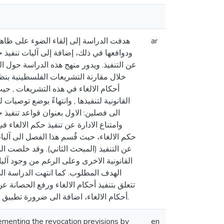
هدفت الدراسة إلى إلقاء الضوء على ظاهرة 
ar
ودوافعها في ذلك، إضافة إلى آليات تنفيذ
عن التنفيذ. ويدور منهج هذه الدراسة حول 
خلال مقارنة التشريعات الفلسطينية بنظي
أحكام الالغاء في هذه التشريعات , حيث 
القانونية لتنفيذها , وانتهاءً بوضع توصيات 
الى فصلين: الاول بعنوان قواعد تنفيذ)،
وامتناع الادارة عن تنفيذ حكم الالغاء ف
حكم الالغاء، حيث قُسم هذا الفصل الى آليا
عن التنفيذ (المبحث الثاني). وقد خلصت ال
القانونية الاخرى وعلى الرغم من وجود آليات
تتعلق بتنفيذ أحكام الالغاء ورفع الحصانة
أحكام الالغاء، اضافة الى ضرورة تطبيق الغرامة التهديدية في التشريع الفلسطيني لما في ذلك من إجبار للإدارة على تنفيذ تلك الاحكام.
ementing the revocation previsions by
en