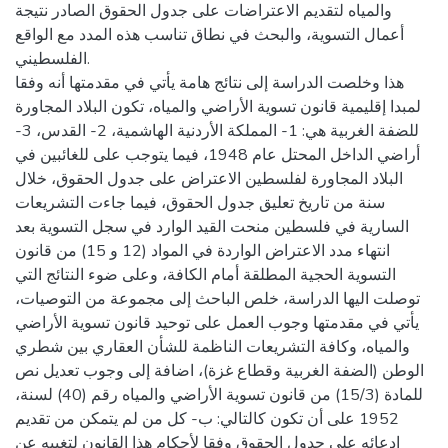
والمياه لتقديم الاعتراضات على جدول الحقوق الصادر نتيجة
أعمال التسوية، والبحث في نطاق تناسب هذه المدد مع الواقع
الفلسطيني.
هذا وخلصت الدراسة إلى نتائج هامة يأتي في مقدمتها أنه وفقا
لمبدا إقليمية قانون تسوية الأراضي والمياه، تكون البلاد المجاورة
للضفة الغربية هي: 1- المملكة الأردنية الهاشمية، 2- القدس، 3-
أراضي الداخل المحتل عام 1948، فيما يتوجب على للغائبين في
البلاد المجاورة لفلسطين الاعتراض على جدول الحقوق، خلال
سنة من تاريخ تعليق جدول الحقوق، فيما جاءت التشريعات
السارية في فلسطين منحت القيد الوارد في سجل التسوية بعد
انتهاء مدد الاعتراض الواردة في المواد (12 و 15) من قانون
التسوية الحجية المطلقة أمام الكافة، وعلى ضوء النتائج التي
توصلت اليها الدراسة، خلص الباحث إلى مجموعة من التوصيات،
يأتي في مقدمتها وجوب العمل على توحيد قانون تسوية الأراضي
والمياه، وكافة التشريعات الناظمة للشأن العقاري بين شطري
الوطن (الضفة الغربية وقطاع غزة)، اضافة إلى وجوب تعديل نص
للمادة (15/3) من قانون تسوية الأراضي والمياه رقم (40) لسنة،
1952 على أن تكون كالتالي: ب- كل من لم يتمكن من تقديم
ادعائه على جدول الحقوق وفقا لأحكام هذا القانون لتغيبه عن