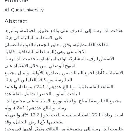
Publisher
Al-Quds University
Abstract
هدفت الد ا رسة إلى التعرف على واقع تطبيق الحوكمة، وتأثيرها
على الاستدامة المالية، في هيئة
التقاعد الفلسطينية، وفق معايير الجمعية الدولية للضمان
الاجتماعي وهي )المساءلة، الشفافية، قابلية
الاستش ا رف، المشاركة اولدينامية(، اوستخدمت الد ا رسة
المنهج الوصفي، من خلال الاعتماد على
الاستبانة، كأداة لجمع البيانات من مصادرها الأولية، وتمثل مجتمع
الد ا رسة من كافة العاملين في هيئة
التقاعد الفلسطينية، والبالغ عددهم ) 241 ( موظفا، واعتمد
الباحث أسلوب الحصر الشامل، لقلة عدد
مجتمع الد ا رسة المتاح، وقد تم توزيع الاستبانة على مجتمع الد ا
رسة، والبالغ عددهم ) 241 (، وتم
است رداد ) 221 ( استبانه، بنسبة بلغت نحو ) 12.7 %(، والتي تم
استخدمها لأغ ا رض التحليل، وقد
خلصت الد ا رسة إلى مجموعة من النتائج، وتمثل أهمها في وجود