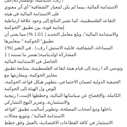
ا رف، الدينامية، اولمشاركة(على
الاستدامة المالية، بينما لم يكن لمعيار "الشفافية" أي أثر معنوي
على الاستدامة المالية في هيئة
التقاعد الفلسطينية، كما تشير النتائج إلى وجود علاقة ارتباطية
إيجابية قوية، بين تطبيق "الحوكمة
والاستدامة المالية"، وبلغ معامل التحديد ) 1.01 %( مما يعني أن
تطبيق" الحوكمة " بمعاييرها
1%( في التغير .. )المساءلة، الشفافية، قابلية الاستش ا رف،
المشاركة اولدينامية( تفسر ما نسبته ) 1
الحاصل في الاستدامة المالية.
وتوصي الد ا رسة إلى قيام هيئة لتقاعد الفلسطينية، بمتابعة تطبيق
معايير الحوكمة، ومقارنتها مع
الجمعية الدولية لضمان الاجتماعي، بتطوير هيكل قواعد الحوكمة،
للوص ول الهيئة إلى الحوكمة
الكاملة، والإفصاح عن سياساتها المالية، وخططها الإست ا رتيجية
والاستثمارية، وتعزيز النهج التشاركي
داخلها ومع أصحاب المصلحة، وتطوير أساليب تطبيق "قواعد
الاستدامة المالية"، وتنويع مجالات
الاستثمار في كافة القطاعات الاقتصادية، بالعمل وفق خطط