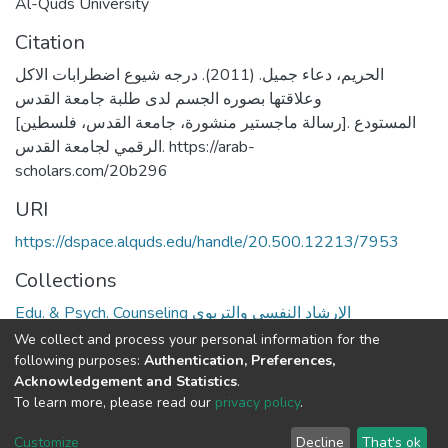
Al-Quds University
Citation
الحريم، دعاء جميل. (2011). درجه شيوع اضطرابات الاكل
وعلاقتها بصوره الجسم لدى طلبة جامعة القدس
[رسالة ماجستير منشورة، جامعة القدس، فلسطين]. المستودع
الرقمي لجامعة القدس. https://arab-
scholars.com/20b296
URI
https://dspace.alquds.edu/handle/20.500.12213/7953
Collections
Edu. & Psych. Counseling الإرشاد النفسي والتربوي
We collect and process your personal information for the
Full item page
following purposes:
Authentication, Preferences,
Acknowledgement and Statistics
.
To learn more, please read our
privacy policy
.
Al-Quds University
copyright © 2002-2026
SKITCE
Cookie
Privacy
End User
Send
Customize
Decline
That's ok