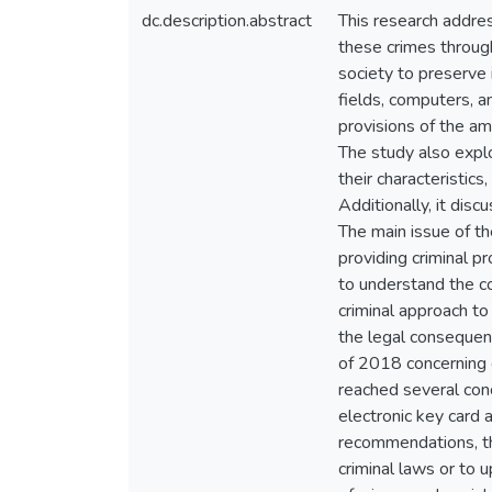
dc.description.abstract
This research addres
these crimes through
society to preserve 
fields, computers, a
provisions of the am
The study also expl
their characteristi
Additionally, it disc
The main issue of t
providing criminal p
to understand the co
criminal approach to
the legal consequen
of 2018 concerning e
reached several conc
electronic key card 
recommendations, th
criminal laws or to u