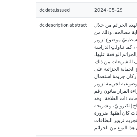
dc.date.issued
2024-05-29
dc.description.abstract
لهذه الجرائم من خلال
ماية مصالحه، وذلك من
فلسطينيّ موضوع تزوير
والذي لم يكن رادعاً في نصوصه ، كما تناولتِ الدراسة
لجرائم الواقعة عليها
اقف التشريعات من ذلك
الحماية الجزائية على
 أركان جريمة استعمال
لموضوعية لجريمة تزوير
اءة القرار بقانون رقم
10 حاث ذات العلاقة . وقد
اح إلكترونيّ، و شريحة
اتَ كان أهمّها: ضرورة
 تجريم تزوير البطاقات