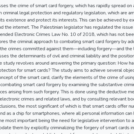
ses the crime of smart card forgery, which has rapidly spread on a
 criminal legal protection and regulatory legislation, which are
its existence and protect its interests. This can be achieved by ex
nd the internet. The Palestinian legislator has regulated the issue
ended Electronic Crimes Law No. 10 of 2018, which has not been s
ores the criminal approach to combating smart card forgery by ad
cs, the crimes committed against them—including forgery—and the
usses the determinants of civil and criminal liability and the positio
he study revolves around answering the primary question: How has
rotection for smart cards? The study aims to achieve several obje
ncept of the smart card, clarify the elements of the crime of usin
 combating smart card forgery by examining the substantive crimin
ces arising from such forgery. This is done using the deductive
lectronic crimes and related laws, and by consulting relevant bo
lusions, the most significant of which is that smart cards offer n
and as a chip for smartphones, where all personal information ca
e most important being the need for legislative intervention to 
pdate them by explicitly criminalizing the forgery of smart cards in