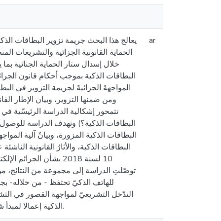
يعالج هذا البحث جريمة تزوير البطاقات الذك
ar
الحماية القانونية الجزائية والتشريعات الم
خلال إسدال ستار الحماية الجنائية بما 
المواجهةَ الجزائيةَ لجريمة التزوير في ا،
ومن ضمنها التزوير، وبيان الإطار ال.
تتمحور إشكالية الدراسة الرئيسّية في 
البطاقات الذكية؟) وتهدف الدراسة للوصول إ
البطاقات الذكية المزورة، وبيانُ آلية الموا
البطاقات الذكية، والأثارُ القانونية الناش
لسنة 2018 بشأن الجرائم 
توصّلتِ الدراسة إلى مجموعة منَ النتائج، من 
للهاتف الذكيّ تحتفظ - من خلاله- بجم
التدّخل التشريعيّ لمواجهة القصور في التشر
الذكية إعمالا لمبدأ شرعّية الجرائم والعقوبات حتّى نصلَ إلى إقامةٍ بنيةٍ قانونيةٍ للتصدّي لمثل هذا النوع منَ الجرائم.