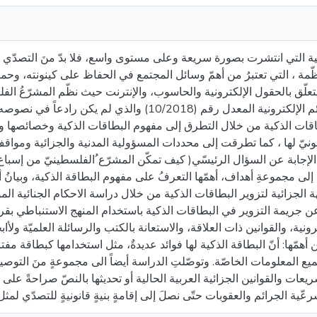
ية التي انتشرت بصورة سريعة وعلى مستوى واسع، فلا بدّ منَ التصدّي 
نظّمة ، التي تعتبرُ من أهمّ وسائل المجتمع في الحفاظ على كينونته، وح
يتعلّق بالحقول الإلكترونية والحاسوب، والإنترنت حيث نظّم المشرّعُ ال
البطاقات الذكية بموجب أحكام قانون الجرائم الإلكترونية المعدل رقم (10/2018) 
لبطاقات الذكية من خلال التطرق إلى مفهوم البطاقات الذكية وخصائصها وا
قانونيّ لها ، كما تطرقت إلى محددات المسؤولية المدنية والجزائية ومو
الإجابة عن السؤال الرئيسّي( كيف تمكّن المشرّع ُالفلسطينيّ من إسباغ 
لى مجموعةِ أهداف، أهمّها التعرفُ على مفهوم البطاقة الذكية، وبيانُ
جهة الجزائية لتزوير البطاقات الذكية من خلال دراسة الاحكام الجنائية ا
ئة عن جريمة التزوير في البطاقات الذكية باستخدام المنهج الاستنباطي بقر
الإلكترونية، والقوانين ذات العلاقة، والاستعانة بالكتب والرسائلة العلميّة ولأاب
أهمّها: أنّ البطاقة الذكية لها فوائد عديدةٌ، مثل استخدامها كبطاقة مفت
يع المعلومات الخاصّة. وتوصّلتِ الدراسة أيضاً الى مجموعةٍ منَ التوصي
يعات والقوانين الجزائية العربية الحالية أو تحديثها بالنصّ صراحةً على