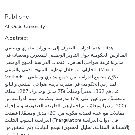
Publisher
Al-Quds University
Abstract
هدفت هذه الدراسة التعرف إلى تصورات مديري ومعلمي
المدارس الحكومية حول التدوير الوظيفي للمديرين ومعيقاته في
مديرية تربية ضواحي القدس، اعتمدت الدراسة المنهج الوصفي
التحليلي من خلال توظيف المنهج الكمي والنوعي (Mixed
Methods)، تكوّن مجتمع الدراسة من جميع مديري ومعلمي
المدارس الحكومية في مديرية تربية ضواحي القدس والبالغ
عددهم 1362 مديراً ومعلماً (75 مديرًا ومديرةً، 1287 معلمًا
ومعلمةً)، موزعين على (75) مدرسة. وتكونت عينة الدراسة من
(300) مديرًا ومعلمًا، تم اختيارهم بالطريقة العنقودية، وتم إجراء
مقابلات مع عينة قصدية مكونة من (20) مديرًا ومعلمًا. اعتمدت
الدراسىة أسلوب التثليث (Triangulation) في أدوات الدراسة
(الاستبانة، المقابلة، تحليل المحتوى) لجمع البيانات وتم التحقق من
صدقها وثباتها.