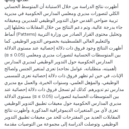
أظهرت نتائج الدراسة من خلال الاستبانة أن المتوسط الحسابي
الكلي لتصورات مديري ومعلمي المدارس الحكومية في مديرية
تربية ضواحي القدس حول التدوير الوظيفي للمديرين ومعيقاته
جاء بدرجة عالية، وتم دعم النتائج من خلال المقابلات بتحليلها إلى
أنماط (Patterns) وتحليل محتوى القرار الصادر من وزارة التربية
والتعليم العالي الفلسطينية بخصوص التدوير الوظيفي. كما
أظهرت النتائج وجود فروق ذات دلالة إحصائية عند مستوى الدلالة
(α ≤ 0.05) بين المتوسطات الحسابية لتصورات مديري ومعلمي
المدارس الحكومية حول التدوير الوظيفي لمديري المدارس
(أهميته، متطلباته، عوامل نجاحه) تعزى لمتغير الجنس ولصالح
الإناث، في حين لم تظهر فروق ذات دلالة إحصائية تعزى للمسمى
الوظيفي، والمؤهل العلمي، وسنوات الخبرة، والعمل مع مديري
مدارس تم تدويرهم. كذلك لم تسجل فروق ذات دلالة إحصائية عند
مستوى الدلالة (α ≤ 0.05) بين المتوسطات الحسابية لتصورات
مديري المدارس الحكومية حول معيقات تطبيق التدوير الوظيفي
تعزى لأي من المتغيرات الديموغرافية المذكورة. وأظهرت نتائج
المقابلات العديد من المقترحات للحد من معيقات تطبيق التدوير
الوظيفي. وتوصلت الدراسة إلى مجموعة من التوصيات مقدمة