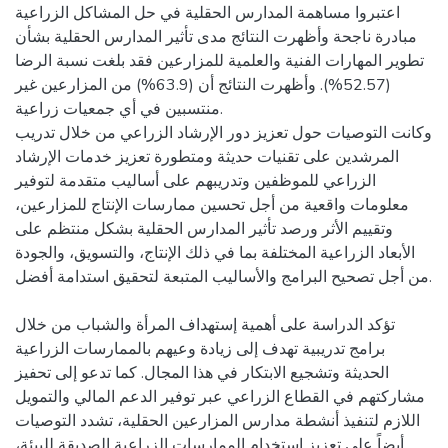
اعتبروا مساهمة المدارس الحقلية في حل المشاكل الزراعية
مبادرة ناجحة وأظهرت النتائج مدى تأثير المدارس الحقلية بشأن
تطوير المهارات الفنية والعلمية للمزارعين فقد بلغت نسبة الرضا
(52.57%). وأظهرت النتائج أن (63.9%) من المزارعين غير
منتسبين في أي جمعيات زراعية.
وكانت التوصيات حول تعزيز دور الإرشاد الزراعي من خلال تدريب
المرشدين على تقنيات حديثة ومتطورة تعزيز خدمات الإرشاد
الزراعي للموظفين وتدريبهم على أساليب متقدمة لتوفير
معلومات واقعية من أجل تحسين ممارسات الإنتاج للمزارعين،
وتقييم الأثر ورصد تأثير المدارس الحقلية بشكل منتظم على
الأبعاد الزراعية المختلفة بما في ذلك الإنتاج، والتسويق، والجودة
من أجل تصحيح البرامج والأساليب المتبعة لتحقيق استدامة أفضل.
تؤكد الدراسة على أهمية إستهداف المرأة والشباب من خلال
برامج تدريبية تهدف إلى زيادة وعيهم بالممارسات الزراعية
الحديثة وتشجيع الابتكار في هذا المجال. كما تدعو إلى تحفيز
مشاركتهم في القطاع الزراعي عبر توفير الدعم المالي والتمويل
اللازم لتنفيذ أنشطة مدارس المزارعين الحقلية، تشدد التوصيات
أيضاً على تعزيز استخدام الممارسات الزراعية الصديقة للبيئة،