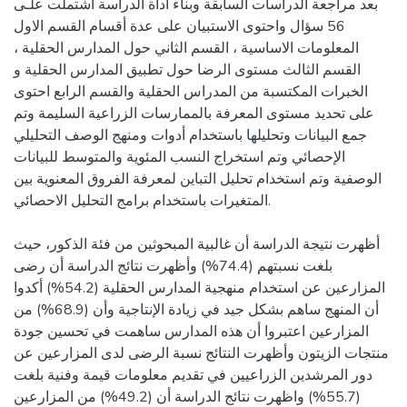
بعد مراجعة الدراسات السابقة وبناء أداة الدراسة اشتملت علـى
56 سؤال واحتوى الاستبيان على عدة أقسام القسم الاول
المعلومات الاساسية ، القسم الثاني حول المدارس الحقلية ،
القسم الثالث مستوى الرضا حول تطبيق المدارس الحقلية و
الخبرات المكتسبة من المدراس الحقلية والقسم الرابع احتوى
على تحديد مستوى المعرفة بالممارسات الزراعية السليمة وتم
جمع البيانات وتحليلها باستخدام أدوات ومنهج الوصف التحليلي
الإحصائي وتم استخراج النسب المئوية والمتوسط للبيانات
الوصفية وتم استخدام تحليل التباين لمعرفة الفروق المعنوية بين
المتغيرات باستخدام برامج التحليل الاحصائي.
أظهرت نتيجة الدراسة أن غالبية المبحوثين من فئة الذكور، حيث
بلغت نسبتهم (74.4%) وأظهرت نتائج الدراسة أن رضى
المزارعين عن استخدام منهجية المدارس الحقلية (54.2%) أكدوا
أن المنهج ساهم بشكل جيد في زيادة الإنتاجية وأن (68.9%) من
المزارعين اعتبروا أن هذه المدارس ساهمت في تحسين جودة
منتجات الزيتون وأظهرت النتائج نسبة الرضى لدى المزارعين عن
دور المرشدين الزراعيين في تقديم معلومات قيمة وفنية بلغت
(55.7%) واظهرت نتائج الدراسة أن (49.2%) من المزارعين