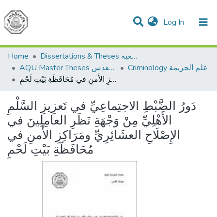
(current)
Log In
Communities & Collections
All of DSpace
Home
Dissertations & Theses الرسائل الجامعية
Criminology علم الجريمة
AQU Master Theses الرسائل الجامعية الخاصة بجامعة القدس
دَورُ الضَّبْطِ الاجتِماعِيِّ في تَعزِيزِ السَّلْمِ الأَهْلِيِّ مِنْ وَجْهَةِ نَظَرِ العامِلِينَ في الإِصْلَاحِ العشَائِرِيِّ ومَرَاكِزِ الأَمنِ في مُحَافَظَةِ بَيْتِ لَحْمِ
دَورُ الضَّبْطِ الاجتِماعِيِّ في تَعزِيزِ السَّلْمِ
الأَهْلِيِّ مِنْ وَجْهَةِ نَظَرِ العامِلِينَ في
الإِصْلَاحِ العشَائِرِيِّ ومَرَاكِزِ الأَمنِ في
مُحَافَظَةِ بَيْتِ لَحْمِ