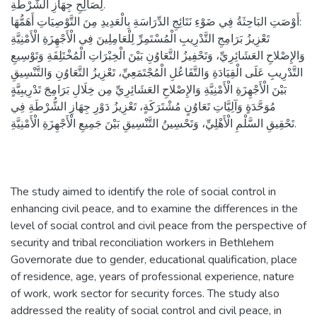
لِصَالِحِ جِهَازِ الشُّرْطَةِ.
أَوْصَتِ البَاحِثَةُ فِي ضَوْءِ نَتَائِجِ الدِّرَاسَةِ بِالْعَدِيدِ مِنَ التَّوْصِيَاتِ أَهَمُّهَا:
تَعْزِيزُ بَرَامِجِ التَّدْرِيبِ الْمُسْتَمِرِّ لِلْعَامِلِينَ فِي الْأَجْهِزَةِ الْأَمْنِيَّةِ
وَالإِصْلاحِ العَشَائِرِيِّ، وَتَحْفِيزُ التَّعَاوُنِ بَيْنَ الْخِبْرَاتِ الْمُخْتَلِفَةِ وَتَوْسِيعِ
التَّدْرِيبِ عَلَى الْقِيَادَةِ وَالتَّفَاعُلِ الْمُجْتَمَعِيِّ، تَعْزِيزُ التَّعَاوُنِ وَالتَّنْسِيقِ
بَيْنَ الْأَجْهِزَةِ الْأَمْنِيَّةِ وَالإِصْلاحِ العَشَائِرِيِّ مِن خِلَالِ بَرَامِجَ تَدْرِيبِيَّةٍ
مُوَحَّدَةٍ وَآلِيَّاتِ تَعَاوُنٍ مُشْتَرَكَةٍ، تَعْزِيزُ دَوْرِ جِهَازِ الشُّرْطَةِ فِي
تَحْقِيقِ السَّلْمِ الْأَهْلِيِّ، وَتَحْسِينُ التَّنْسِيقِ بَيْنَ جَمِيعِ الْأَجْهِزَةِ الْأَمْنِيَّةِ.
The study aimed to identify the role of social control in
enhancing civil peace, and to examine the differences in the
level of social control and civil peace from the perspective of
security and tribal reconciliation workers in Bethlehem
Governorate due to gender, educational qualification, place
of residence, age, years of professional experience, nature
of work, work sector for security forces. The study also
addressed the reality of social control and civil peace, in