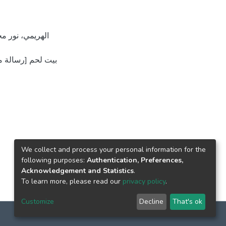
بيت لحم [رسالة م
We collect and process your personal information for the
following purposes:
Authentication, Preferences,
Acknowledgement and Statistics
.
To learn more, please read our
privacy policy
.
Customize
Decline
That's ok