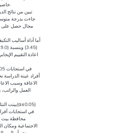
تبين من نتائج الد
أما أداة أساليب التك
أفراد عينة الدراسة نح
الاعاقة وسبب الاعا
العمل والراتب، 
بي(α≤0.05)
في استجابات أفراد
محافظة بيت لح
الاجتماعية ومكان ا