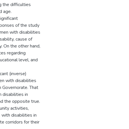
 the difficulties
d age.
ignificant
esponses of the study
n with disabilities
ability, cause of
ry. On the other hand,
nces regarding
ucational level, and
icant (inverse)
n with disabilities
m Governorate. That
disabilities in
d the opposite true.
ity activities,
ith disabilities in
e corridors for their