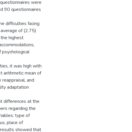
 questionnaires were
and 90 questionnaires
e difficulties facing
 average of (2.75)
 the highest
f accommodations,
f psychological
ies, it was high with
t arithmetic mean of
 reappraisal, and
ity adaptation
t differences at the
ers regarding the
riables: type of
tus, place of
e results showed that