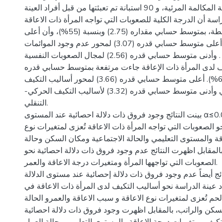
خاصية المكالمة المرئية، و 90 استبانة تم تعبئتها من قبل أفراد العينة.
راسة أن الدرجة الكلية للصعوبات التي تواجه المرأة ذات الاعاقة
جاءت بدرجة متوسطة، بمتوسط حسابي مقداره (2.75) وبنسبة (55%)، وأن أعلى
مجال حصل على أعلى متوسط حسابي قدره (3.07) لمحور عدم وجود الموائمات
وأدنى متوسط حسابي قدره (2.56) لمجال الصعوبات النفسية .
يف لدى المرأة ذات الإعاقة جاءت مرتفعة بمتوسط حسابي قدره
(3.45) وبنسبة (69.0%). أعلى متوسط حسابي قدره (3.66) لمحور أساليب التكيف
اعادة التقييم الإيجابي وأدنى متوسط حسابي قدره (3.32) لأساليب التكيف الحركي-
التنقلي.
بينت النتائج وجود فروق ذات دلالة احصائية عند المستوى α≤0.05 في استجابات
و الصعوبات التي تواجه المرأة ذات الاعاقة تُعزى لمتغيرات نوع
قة والمستوى التعليمي والحالة الاجتماعية ومكان السكن وحالة
بالمقابل اظهرت النتائج عدم وجود فروق ذات دلالة احصائية نحو
الصعوبات التي تواجهها المرأة ومتغيرات درجة الاعاقة والعمر.
نت النتائج أيضاً عدم وجود فروق ذات دلالة إحصائية عند مستوى الدلالة
 عينة الدراسة نحو أساليب التكيف لدى المرأة ذات الاعاقة في
م تُعزى لمتغيرات نوع الاعاقة و سبب الاعاقة والعمرو الحالة
لسكن والراتب، بالمقابل اظهرت وجود فروق ذات دلالة احصائية