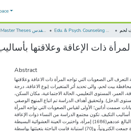
Space
Edu. & Psych. Counseling الإرشاد النفسي والتربوي
AQU Master Theses الرسائل الجامعية الخاصة بجامعة القدس
لمرأة ذات الإعاقة وعلاقتها بأسال
Abstract
لتعرف الى الصعوبات التي تواجه المرأة ذات الاعاقة وعلاقتها
افظة بيت لحم، والى تحديد أثر المتغيرات (نوع الاعاقة، درجة
اقة، العمر، المستوى التعليمي، الحالة الاجتماعية، مكان السكن
ستوى الدخل). ولتحقيق أهداف الدراسة تم اتباع المنهج الوصفي
يانات صممت أداتين؛ الأولى لقياس الصعوبات التي تواجه المرأة
 أساليب التكيف. تكون مجتمع الدراسة من النساء ذوات الإعاقة
في محافظة بيت لحم البالغ عددهم(1686) إمرأة، واختيرت العينة العشوائية البسيطة
من (160) إمرأة جمعت الكترونياً، و(70) استبانة قامت الباحثة بتعبئتها بواسطة