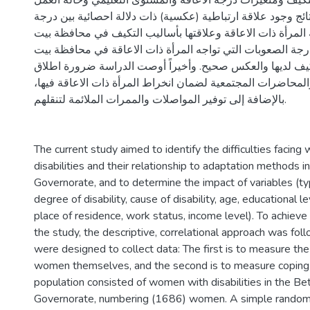
لتكيف ومتغيرات درجة الاعاقة والمستوى التعليمي وحالة العمل
تائج وجود علاقة ارتباطية (عكسية) ذات دلالة احصائية بين درجة
 المرأة ذات الاعاقة وعلاقتها بأساليب التكيف في محافظة بيت
رجة الصعوبات التي تواجه المرأة ذات الاعاقة في محافظة بيت
يف لديها والعكس صحيح. وأخيراً أوصت الدراسة ضرورة اطلاق
والمحاضرات المجتمعية لضمان انخراط المرأة ذات الاعاقة فيها
بالإضافة إلى توفير المواصلات والممرات الملائمة لتنقلهم.
The current study aimed to identify the difficulties facin
disabilities and their relationship to adaptation methods 
Governorate, and to determine the impact of variables (type
degree of disability, cause of disability, age, educational le
place of residence, work status, income level). To achieve
the study, the descriptive, correlational approach was fo
were designed to collect data: The first is to measure the d
women themselves, and the second is to measure coping
population consisted of women with disabilities in the B
Governorate, numbering (1686) women. A simple random