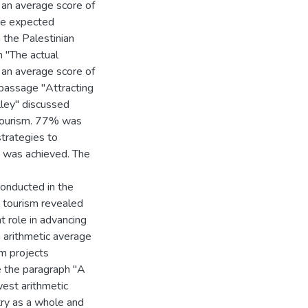
 an average score of
The expected
n the Palestinian
m "The actual
d an average score of
 passage "Attracting
lley" discussed
l tourism. 77% was
strategies to
” was achieved. The
conducted in the
l tourism revealed
t role in advancing
n arithmetic average
rm projects
e the paragraph "A
west arithmetic
try as a whole and