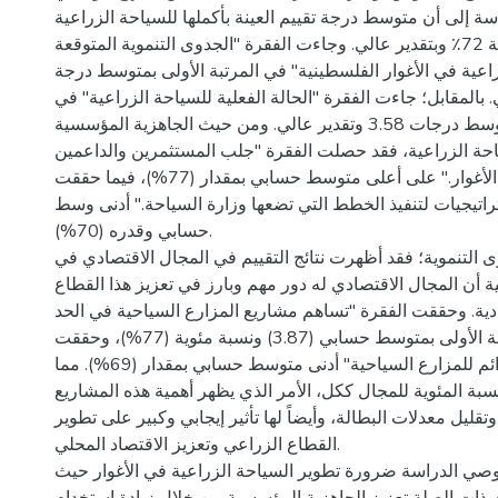
سة إلى أن متوسط درجة تقييم العينة بأكملها للسياحة الزراعية
ككل كان 3.60 بنسبة 72٪ وبتقدير عالي. وجاءت الفقرة "الجدوى التنموية المتوقعة
اعية في الأغوار الفلسطينية" في المرتبة الأولى بمتوسط درجة
3.61 بالمقابل؛ جاءت الفقرة "الحالة الفعلية للسياحة الزراعية" في
المرتبة الأخيرة بمتوسط درجات 3.58 وتقدير عالي. ومن حيث الجاهزية المؤسسية
ياحة الزراعية، فقد حصلت الفقرة "جلب المستثمرين والداعمين
للمزارع السياحية في الأغوار." على أعلى متوسط حسابي بمقدار (77%)، فيما حققت
راتيجيات لتنفيذ الخطط التي تضعها وزارة السياحة." أدنى وسط
حسابي وقدره (70%).
التنموية؛ فقد أظهرت نتائج التقييم في المجال الاقتصادي في
ة أن المجال الاقتصادي له دور مهم وبارز في تعزيز هذا القطاع
ادية. وحققت الفقرة "تساهم مشاريع المزارع السياحية في الحد
من البطالة" المرتبة الأولى بمتوسط حسابي (3.87) ونسبة مئوية (77%)، وحققت
الفقرة "مصدر دخل دائم للمزارع السياحية" أدنى متوسط حسابي بمقدار (69%). مما
نسبة المئوية للمجال ككل، الأمر الذي يظهر أهمية هذه المشاريع
يل معدلات البطالة، وأيضاً لها تأثير إيجابي وكبير على تطوير
القطاع الزراعي وتعزيز الاقتصاد المحلي.
، توصي الدراسة ضرورة تطوير السياحة الزراعية في الأغوار حيث