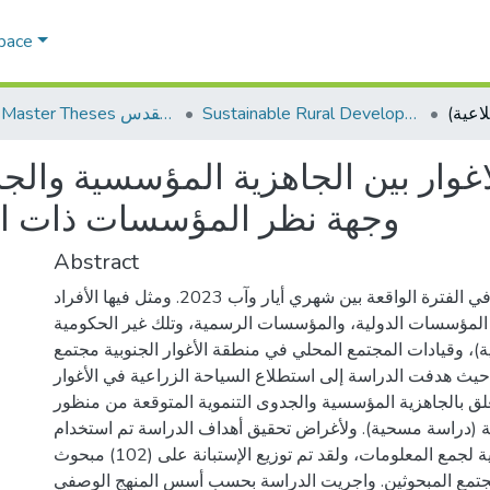
Space
Sustainable Rural Development التنمية الريفية المستدامة
AQU Master Theses الرسائل الجامعية الخاصة بجامعة القدس
اغوار بين الجاهزية المؤسسية والجد
وجهة نظر المؤسسات ذات ال)
Abstract
أُجريت هذه الدراسة في الفترة الواقعة بين شهري أيار وآب 2023. ومثل فيها الأفراد
المؤسسات الدولية، والمؤسسات الرسمية، وتلك غير الحكومية
(ة)، وقيادات المجتمع المحلي في منطقة الأغوار الجنوبية مجتمع
حيث هدفت الدراسة إلى استطلاع السياحة الزراعية في الأغوار
علق بالجاهزية المؤسسية والجدوى التنموية المتوقعة من منظور
(دراسة مسحية). ولأغراض تحقيق أهداف الدراسة تم استخدام
الاستبانة كأداة أولية لجمع المعلومات، ولقد تم توزيع الإستبانة على (102) مبحوث
جتمع المبحوثين. واجريت الدراسة بحسب أسس المنهج الوصفي