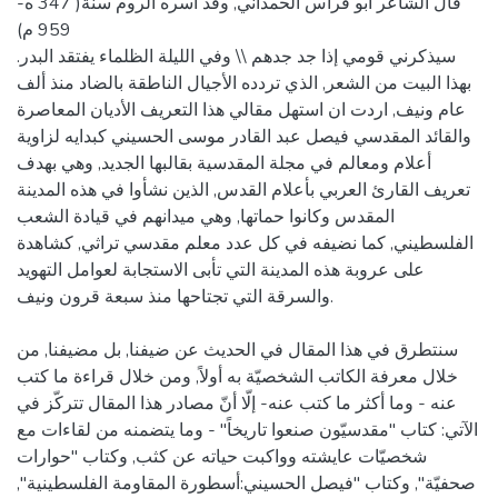
قال الشاعر أبو فراس الحمداني, وقد أسره الروم سنة( 347 ه-
959 م)
سيذكرني قومي إذا جد جدهم \\ وفي الليلة الظلماء يفتقد البدر.
بهذا البيت من الشعر, الذي تردده الأجيال الناطقة بالضاد منذ ألف
عام ونيف, اردت ان استهل مقالي هذا التعريف الأديان المعاصرة
والقائد المقدسي فيصل عبد القادر موسى الحسيني كبدايه لزاوية
أعلام ومعالم في مجلة المقدسية بقالبها الجديد, وهي بهدف
تعريف القارئ العربي بأعلام القدس, الذين نشأوا في هذه المدينة
المقدس وكانوا حماتها, وهي ميدانهم في قيادة الشعب
الفلسطيني, كما نضيفه في كل عدد معلم مقدسي تراثي, كشاهدة
على عروبة هذه المدينة التي تأبى الاستجابة لعوامل التهويد
والسرقة التي تجتاحها منذ سبعة قرون ونيف.
سنتطرق في هذا المقال في الحديث عن ضيفنا, بل مضيفنا, من
خلال معرفة الكاتب الشخصيّة به أولاً, ومن خلال قراءة ما كتب
عنه - وما أكثر ما كتب عنه- إلّا أنّ مصادر هذا المقال تتركّز في
الآتي: كتاب "مقدسيّون صنعوا تاريخاً" - وما يتضمنه من لقاءات مع
شخصيّات عايشته وواكبت حياته عن كثب, وكتاب "حوارات
صحفيّة", وكتاب "فيصل الحسيني:أسطورة المقاومة الفلسطينية",