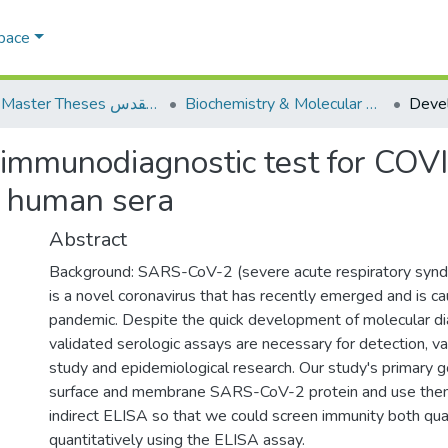
Space
Biochemistry & Molecular Biology الكيمياء الحيوية والأحياء الجزيئية
AQU Master Theses الرسائل الجامعية الخاصة بجامعة القدس
immunodiagnostic test for COVI
d human sera
Abstract
Background: SARS-CoV-2 (severe acute respiratory synd
is a novel coronavirus that has recently emerged and is c
pandemic. Despite the quick development of molecular d
validated serologic assays are necessary for detection, v
study and epidemiological research. Our study's primary g
surface and membrane SARS-CoV-2 protein and use them
indirect ELISA so that we could screen immunity both qual
quantitatively using the ELISA assay.