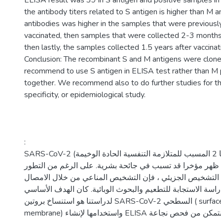
ELISA result was 39 in S antigen and positive samples i
the antibody titers related to S antigen is higher than M an
antibodies was higher in the samples that were previousl
vaccinated, then samples that were collected 2-3 months 
then lastly, the samples collected 1.5 years after vaccinat
Conclusion: The recombinant S and M antigens were clone
recommend to use S antigen in ELISA test rather than M 
together. We recommend also to do further studies for th
specificity, or epidemiological study.
:
SARS-CoV-2 (فيروس كورونا 2 المسبب للمتلازمة التنفسية الحادة الوخيمة) هو
ظهر مؤخرا قد تسبب في جائحة بشرية. على الرغم من التطور
التشخيص الجزيئي ، فإن التشخيص المناعي من خلال الامصال
ة الاستجابة للتطعيم والبحوث الوبائية. كان الهدف الأساسي
لدراستنا هو استنساخ بروتين SARS-CoV-2 السطحي ( surface) والغشائي(
membrane) واستخدامها لإنشاء ELISA غير مباشرة حتى نتمكن من فحص نجاعة