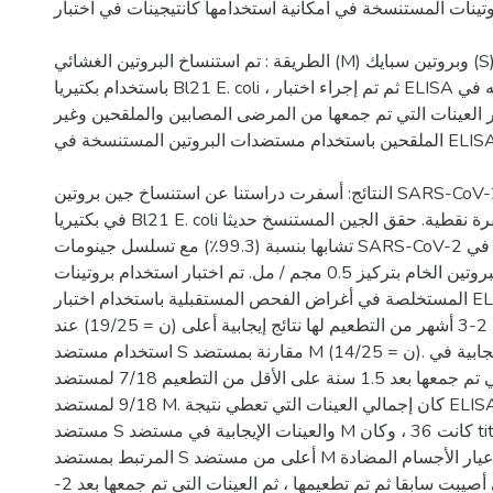
البروتينات المستنسخة في امكانية استخدامها كانتيجينات في اختبار E
الطريقة : تم استنساخ البروتين الغشائي (M) وبروتين سبايك (S) من SARS-CoV-2
باستخدام بكتيريا Bl21 E. coli ، ثم تم إجراء اختبار ELISA خطوة بخطوة وتعديله في
ار العينات التي تم جمعها من المرضى المصابين والملقحين وغير
الملقحين باستخدام مستضدات البروتين المستنسخة في ELISA
النتائج: أسفرت دراستنا عن استنساخ جين بروتين SARS-CoV-2 السطحي والغشائي
في بكتيريا Bl21 E. coli بعد اكتشاف طفرة نقطية. حقق الجين المستنسخ حديثا
تشابها بنسبة (99.3٪) مع تسلسل جينومات SARS-CoV-2 الموجودة في GenBank.
تم استخلاص البروتين الخام بتركيز 0.5 مجم / مل. تم اختبار استخدام بروتينات S و M
المستخلصة في أغراض الفحص المستقبلية باستخدام اختبار ELISA ، عينات المصل
التي تم جمعها بعد 2-3 أشهر من التطعيم لها نتائج إيجابية أعلى (ن = 19/25) عند
استخدام مستضد S مقارنة بمستضد M (ن = 14/25). كان عدد النتائج الإيجابية في
عينات المصل التي تم جمعها بعد 1.5 سنة على الأقل من التطعيم 7/18 لمستضد S و
9/18 لمستضد M. كان إجمالي العينات التي تعطي نتيجة ELISA إيجابية 39 في
مستضد S والعينات الإيجابية في مستضد M كانت 36 ، وكان titer الأجسام المضادة
المرتبط بمستضد S أعلى من مستضد M بشكل عام . كان عيار الأجسام المضادة
أعلى في العينات التي أصيبت سابقا ثم تم تطعيمها ، ثم العينات التي تم جمعها بعد 2-