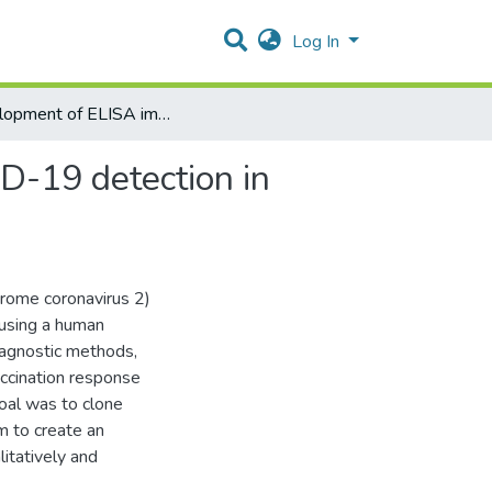
Log In
Development of ELISA immunodiagnostic test for COVID-19 detection in infected and vaccinated human sera
D-19 detection in
rome coronavirus 2)
ausing a human
iagnostic methods,
accination response
oal was to clone
 to create an
itatively and