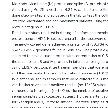
Methods: Membrane (M) protein and spike (S) protein 
cloned using Pet28-a vector in Bl21 E. coli bacterial cell
done step by step and adjusted in the lab to test the co
infected, vaccinated and non-vaccinated patients using t
protein antigens in ELISA.
Result: our study resulted in cloning of surface and m
protein gene in Bl21 E. coli bacteria after the discovery of
The newly cloned gene achieved a similarity of (99.3%) 
SARS-CoV-2 genomes found in GenBank. The protein ex
inducted to have a crude protein with concentration of 0.
the recombinant S and M proteins in future screening pu
using ELISA serological test, serum samples that were pr
and then vaccinated have a higher rate of positivity (100%
two antigens, serum samples that were collected 2-3 mo
vaccination have higher positive results (n= 19/25) when 
compared to M antigen (n=14/25). The number of positive 
serum samples that collected at least 1.5 years after va
for S antigen and 9/18 for M antigen. The total samples th