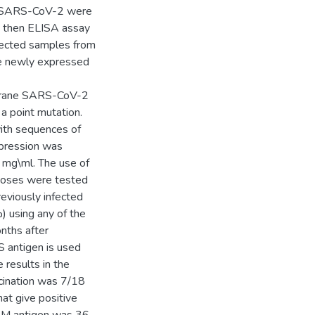
of SARS-CoV-2 were
s, then ELISA assay
llected samples from
he newly expressed
embrane SARS-CoV-2
 a point mutation.
with sequences of
pression was
5 mg\ml. The use of
rposes were tested
eviously infected
) using any of the
nths after
S antigen is used
results in the
ccination was 7/18
at give positive