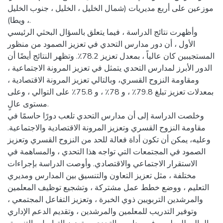
موزعين على أربع مديريات (شمال الخليل ، الخليل ، جنوب الخليل
، ويطا).
وأظهرت نتائج الدراسة ، فيما يتعلق بالسؤال البحثي الرئيسي
الأول ، أن دور مدارس التحدي في تعزيز الصمود من منظور
المستجيبين كان عالياً ، بمعدل تعزيز 78.2٪. وتظهر النتائج أيضًا أن
الدور الأبرز لمدارس التحدي يتمثل في تعزيز المرونة الاجتماعية ،
ومقاومة النزوح القسري، وبالتالي تعزيز المرونة الاقتصادية ،
بمعدلات تعزيز تبلغ 79.8٪ ، و 78٪ ، و 75.8٪ على التوالي ، وعلى
مستوى عالٍ.
وخلصت الدراسة إلى أن مدارس التحدي تلعب دورًا حاسمًا في
مقاومة النزوح القسري وتعزيز المرونة الاقتصادية والاجتماعية.
وعليه، يمكن أن تكون أداة فعالة للحد من النزوح القسري وتعزيز
الصمود في المجتمعات التي تواجه هذا التحدي ، والمساهمة في
الاستقرار الاجتماعي والاقتصادي. وأوصت الدراسة بإجراءات
مختلفة ، مثل تعزيز التعاون والتنسيق بين المدارس ومديري
التعليم ، ووضع خطط عمل مشتركة ، وتشجيع توظيف المعلمين
والمرشدين التربويين ذوي الخبرة ، وتعزيز التفاعل المجتمعي ،
وتوفير التدريب للمعلمين والمرشدين ، وتقديم الدعم الإداري