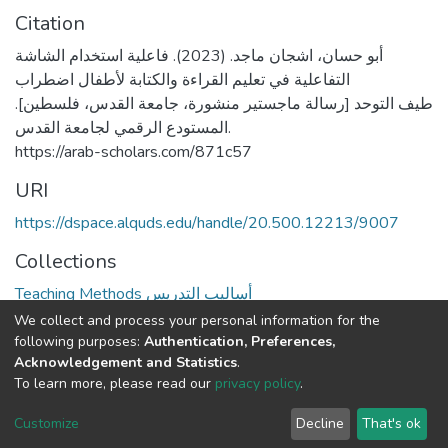
Citation
أبو حسان، اشجان ماجد. (2023). فاعلية استخدام الشاشة
التفاعلية في تعليم القراءة والكتابة لأطفال اضطراب
طيف التوحد [رسالة ماجستير منشورة، جامعة القدس، فلسطين].
المستودع الرقمي لجامعة القدس.
https://arab-scholars.com/871c57
URI
https://dspace.alquds.edu/handle/20.500.12213/9007
Collections
Teaching Methods أساليب التدريس
We collect and process your personal information for the
Full item page
following purposes:
Authentication, Preferences,
Acknowledgement and Statistics
.
To learn more, please read our
privacy policy
.
Al-Quds University
copyright © 2002-2026
SKITCE
Cookie
Privacy
End User
Send
Customize
Decline
That's ok
settings
policy
Agreement
Feedback