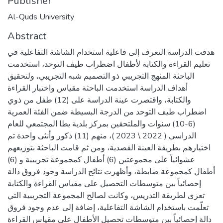
Publisher
Al-Quds University
Abstract
هدفت الدراسة التعرف إلى فاعلية استخدام الشاشة التفاعلية في
تعليم القراءة والكتابة لأطفال اضطراب طيف التوحد، استخدمت
الباحثة المنهج التجريبي ذو التصميم شبه التجريبي، ولتحقيق
أهداف الدراسة استخدمت الباحثة مقياس واختبار القراءة
والكتابة، واقتصرت عينة الدراسة على (12) طفل من ذوي
اضطراب طيف التوحد من الدرجة البسيطة ضمن الفئة العمرية
(6-10) سنوات والملتحقين بمركز بلدية يطا المجتمعي للعام
الدراسي ( 2022 \ 2023 )، منهم (11) ذكور وأنثى واحدة تم
اختيارهم بطريقة العينة القصدية، ومن ثم قامت الباحثة بتوزيعهم
عشوائياً على مجموعتين (6) أطفال كمجموعة تجريبية و (6)
أطفال كمجموعة ضابطة، وأظهرت نتائج الدراسة وجود فروق دالة
إحصائياً بين متوسطات التحصيل على مقياس القراءة والكتابة
تعزى لطريقة التدريس، وكانت لصالح المجموعة التجريبية التي
تعلّمت باستخدام الشاشة التفاعلية، إضافة إلى عدم وجود فروق
دالة إحصائياً بين متوسطات تحصيل الأطفال على مقياس القراءة