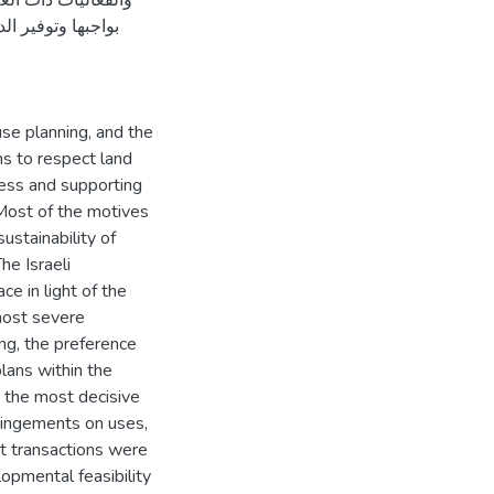
والفعاليات ذات الع
بواجبها وتوفير ال
se planning, and the
ns to respect land
cess and supporting
Most of the motives
sustainability of
he Israeli
ce in light of the
most severe
ing, the preference
plans within the
ut the most decisive
fringements on uses,
t transactions were
lopmental feasibility