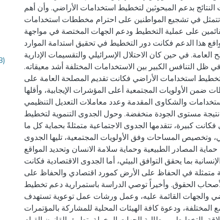
 النتائج بدعم المبحوثين لتخطيط استخدامات الأراضي. وأن أهم
تتمثل في تشجيع المواطنين على احترام مخططات استخدامات
قائمين على عملية التخطيط ودعم الجهات المختصة في مواجهة
دوافع هذا الدعم فكانت دور التخطيط في تحقيق استدامة الموارد
ح العامة. في حين كان الاحتلال الإسرائيلي والتقسيمات الإدارية
B)
ي ظل التنافس الكبير بين الاستخدامات المختلفة أشد معيقاته
خطيط استخدامات الأراضي فكانت تقديم المصلحة العامة على
ت ضمن الأولويات المجتمعية أعلى المؤشرات الإيجابية، وأقلها
ستخدامات والشكاوى المقدمة وعدد معاملات التعديل التنظيمي
تيجة مستوى الجودة منخفضة. وحول الجدوى التنموية لتخطيط
كانت كبيرة، تتقدمها الجدوى الاجتماعية متمثلةً بحماية كل ما
، وتخصيص المساحات وفق الأولويات المجتمعية، تليها الجدوى
 حماية المصادر الطبيعية وحماية سلامة الانسان وتحديد المواقع
إنسانية بما يحقق التوافق البيئي، أما الجدوى الاقتصادية فكانت
لثة متمثلة في الحفاظ على الأرض كمورد اقتصادي والحفاظ على
لأصحاب الحقوق. وأخيراً توصي الدراسة باستمرارية دعم تخطيط
ضي والجهات القائمة عليه، وعمل ورشات عمل توعوية تستهدف
 المختلفة، ودعوة كافة الهيئات المحلية للمشاركة بالمؤتمرات