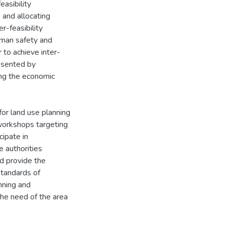
easibility
, and allocating
r-feasibility
uman safety and
r to achieve inter-
resented by
ing the economic
for land use planning
 workshops targeting
cipate in
e authorities
nd provide the
Standards of
nning and
the need of the area