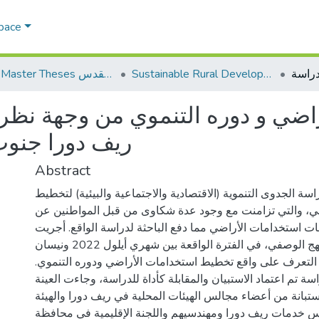
Space
Sustainable Rural Development التنمية الريفية المستدامة
AQU Master Theses الرسائل الجامعية الخاصة بجامعة القدس
راضي و دوره التنموي من وجهة نظ
ريف دورا جنوب 
Abstract
ة الجدوى التنموية (الاقتصادية والاجتماعية والبيئية) لتخطيط
ي، والتي تزامنت مع وجود عدة شكاوى من قبل المواطنين عن
ستخدامات الأراضي مما دفع الباحثة لدراسة الواقع. أجريت
الدراسة باعتماد المنهج الوصفي، في الفترة الواقعة بين شهري أيلول 2022 ونيسان
2023، لتعرف على واقع تخطيط استخدامات الأراضي ودوره التنموي
ة تم اعتماد الاستبيان والمقابلة كأداة للدراسة، وجاءت العينة
فية بواقع 127 استبانة من أعضاء مجالس الهيئات المحلية في ريف دورا والهيئة
س خدمات ريف دورا ومهندسيهم واللجنة الإقليمية في محافظة