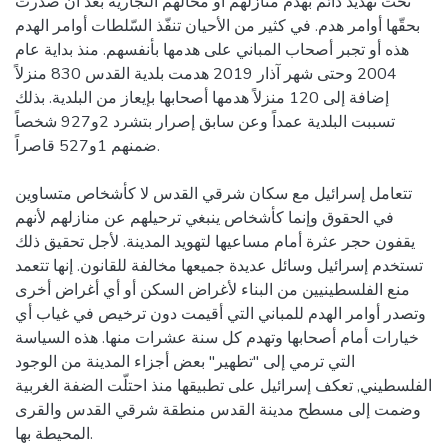
تحت تهديد دائم بهدم منازلهم أو محالّهم التجارية بعد أن صدرت
بحقّها أوامر هدم. في كثير من الأحيان تنفّذ السّلطات أوامر الهدم
هذه أو تجبر أصحاب المباني على هدمها بأنفسهم. منذ بداية عام
2004 وحتى شهر آذار 2019 هدمت بلدية القدس 830 منزلاً
إضافة إلى 120 منزلاً هدمها أصحابها بإيعاز من البلدية. بذلك
تسببت البلدية عمداً وعن سابق إصرار بتشرد 2و927 شخصاً
ضمنهم 1و527 قاصراً.
تتعامل إسرائيل مع سكان شرقي القدس لا كأشخاص متساوين
في الحقوق وإنما كأشخاص ينبغي ترحيلهم عن منازلهم لأنهم
يقفون حجر عثرة أمام مساعيها لتهويد المدينة. لأجل تحقيق ذلك
تستخدم إسرائيل وسائل عديدة جميعها مخالفة للقانون. إنها تتعمد
منع الفلسطينيين من البناء لأغراض السكن أو أي أغراض أخرى
وتصدر أوامر الهدم للمباني التي أقيمت دون ترخيص في غياب أي
خيارات أمام أصحابها وتهدم كل سنة عشرات منها. هذه السياسة
التي ترمي إلى "تطهير" بعض أجزاء المدينة من الوجود
الفلسطيني, تعكف إسرائيل على تطبيقها منذ احتلّت الضفة الغربية
وضمت إلى مسطح مدينة القدس منطقة شرقي القدس والقرى
المحيطة بها.