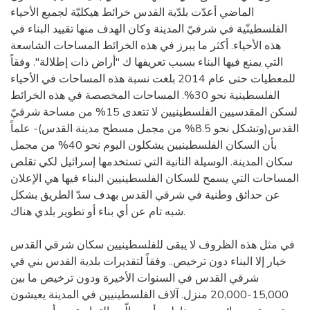
الماضي أعدّت بلدّية القدس خرائط هيكليّة لجميع الأحياء
الفلسطينّية في شرفيّ المدينة وكان الهدف منها تقييد البناء في
هذه الأحياء. أكثر ما يبرز في هذه الخرائط المساحات الشاسعة
التي يمنع فيها البناء بسبب تعريفها ك "أراض ذات إطلالة". وفقاً
للمعطيات حتى عام 2014 بلغت نسبة هذه المساحات في الأحياء
الفلسطينية نحو 30%. المساحات المخصصة في هذه الخرائط
لسكن المقدسيين الفلسطينيين لا تتعدى 15% من مساحة شرقيّ
القدس(وتشكل نحو 8.5% من مجمل مسطح مدينة القدس)- علماً
بأن السكان الفلسطينيين يشكلون اليوم نحو 40% من مجمل
سكان المدينة. الوسيلة الثانية التي تستخدمها إسرائيل لكي تقلص
المساحات التي يسمح للسكان الفلسطينيين البناء فيها هي الإعلان
عن حدائق وطنية في شرقي القدس بهدف سدّ الطريق بشكل
شبه تام عن أي بناء أو تطوير بلدي هناك.
في مثل هذه الظروف لا يبقى للفلسطينيين سكان شرقي القدس
خيار إلا البناء دون ترخيص.. وفقاً لتقديرات بلدية القدس بني في
شرقي القدس في السنوات الأخيرة ودون ترخيص ما بين
15,000-20,000 منزل. آلاف الفلسطينيين في المدينة يعيشون