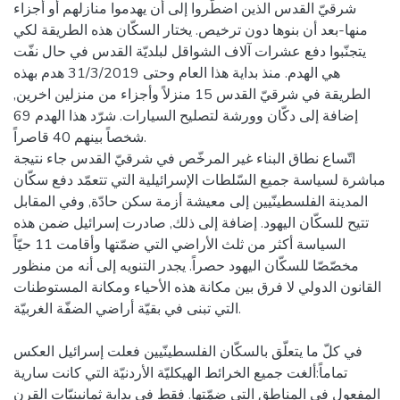
شرقيّ القدس الذين اضطّروا إلى أن يهدموا منازلهم أو أجزاء
منها-بعد أن بنوها دون ترخيص. يختار السكّان هذه الطريقة لكي
يتجنّبوا دفع عشرات آلاف الشواقل لبلديّة القدس في حال نفّت
هي الهدم. منذ بداية هذا العام وحتى 31/3/2019 هدم بهذه
الطريقة في شرقيّ القدس 15 منزلاً وأجزاء من منزلين اخرين,
إضافة إلى دكّان وورشة لتصليح السيارات. شرّد هذا الهدم 69
شخصاً بينهم 40 قاصراً.
اتّساع نطاق البناء غير المرخّص في شرقيّ القدس جاء نتيجة
مباشرة لسياسة جميع السّلطات الإسرائيلية التي تتعمّد دفع سكّان
المدينة الفلسطينّيين إلى معيشة أزمة سكن حادّة, وفي المقابل
تتيح للسكّان اليهود. إضافة إلى ذلك, صادرت إسرائيل ضمن هذه
السياسة أكثر من ثلث الأراضي التي ضمّتها وأقامت 11 حيّاً
مخصّصّا للسكّان اليهود حصراً. يجدر التنويه إلى أنه من منظور
القانون الدولي لا فرق بين مكانة هذه الأحياء ومكانة المستوطنات
التي تبنى في بقيّة أراضي الضفّة الغربيّة.
في كلّ ما يتعلّق بالسكّان الفلسطينّيين فعلت إسرائيل العكس
تماماً:ألغت جميع الخرائط الهيكليّة الأردنيّة التي كانت سارية
المفعول في المناطق التي ضمّتها. فقط في بداية ثمانينيّات القرن