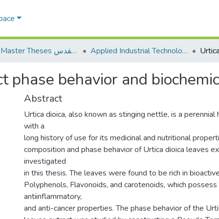
Space
Applied Industrial Technology التكنولوجيا التطبيقية والصناعية
AQU Master Theses الرسائل الجامعية الخاصة بجامعة القدس
act phase behavior and biochemi
Abstract
Urtica dioica, also known as stinging nettle, is a perennia
with a
long history of use for its medicinal and nutritional proper
composition and phase behavior of Urtica dioica leaves e
investigated
in this thesis. The leaves were found to be rich in bioact
Polyphenols, Flavonoids, and carotenoids, which possess 
antiinflammatory,
and anti-cancer properties. The phase behavior of the Urti