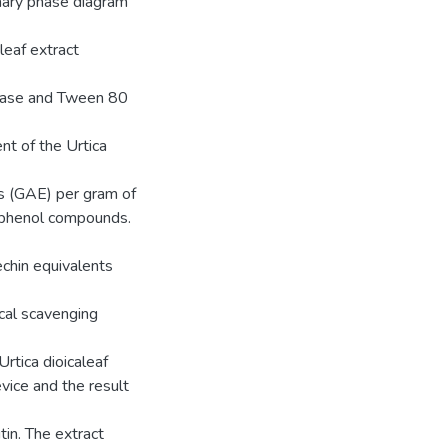
nary phase diagram
leaf extract
phase and Tween 80
nt of the Urtica
ts (GAE) per gram of
of phenol compounds.
chin equivalents
cal scavenging
rtica dioicaleaf
ice and the result
tin. The extract