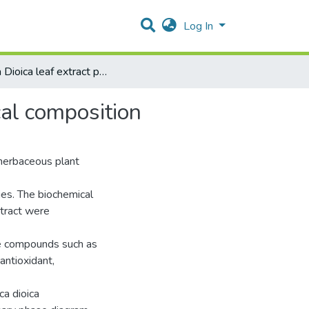
Log In
Urtica Dioica leaf extract phase behavior and biochemical composition
cal composition
l herbaceous plant
ties. The biochemical
xtract were
ive compounds such as
antioxidant,
ca dioica