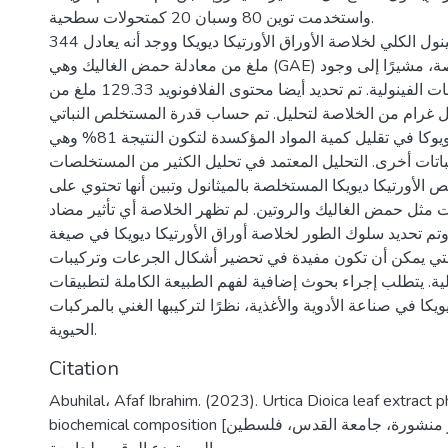
واستخدمت توين 80 وسبان 20 كمتحولات سطحية.
تم تحليل محتوى الفينول الكلي لخلاصة الأوراق الأورتيكا ديويكا ووجد أنه يعادل 344
ملغ من معادلة حمض الغاليك وهي (GAE) لكل غرام من الخلاصة، مشيرًا إلى وجود
كمية كبيرة من المركبات الفينولية. تم تحديد أيضا محتوى الفلافونويد 129.33 ملغ من
ل غرام من الخلاصة لتحليل. تم حساب قدرة المستخلص النباتي
للنبتة الأورتكا رايويوكا في تقليل كمية المواد المؤكسدة لتكون النتيجة 81% وهي
باتات أخرى. التحليل المعتمد في تحليل الكثير من المستخلصات
الأورتيكا ديويكا المستخلصة بالميثانول وتبين أنها تحتوي على
مثل حمض الغاليك والروتين. لم تظهر الخلاصة أي تأثير مضاد
ا.وتم تحديد سلوك الطور لخلاصة أوراق الأورتيكا ديويكا في صيغة
لتي يمكن أن تكون مفيدة في تحضير أشكال الجرعات وتركيبات
ة. يتطلب إجراء بحوث إضافية لفهم الطبيعة الكاملة لتطبيقات
يويكا في صناعة الأدوية والأغذية، نظرًا لتركيبها الغني بالمركبات
Citation
Abuhilal، Afaf Ibrahim. (2023). Urtica Dioica leaf extract
biochemical composition [رسالة ماجستير منشورة، جامعة القدس، فلسطين].