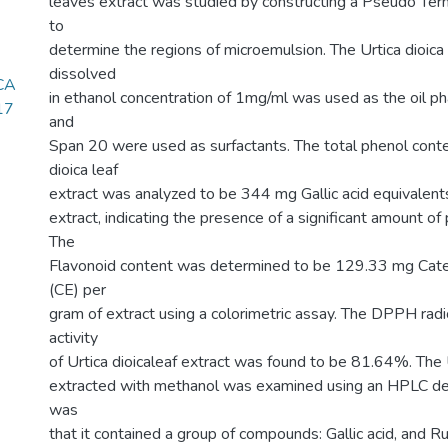
leaves extract was studied by constructing a Pseudo Ter
to
determine the regions of microemulsion. The Urtica dioica 
dissolved
ICA
in ethanol concentration of 1mg/ml was used as the oil 
17
and
Span 20 were used as surfactants. The total phenol conte
dioica leaf
extract was analyzed to be 344 mg Gallic acid equivalen
extract, indicating the presence of a significant amount 
The
Flavonoid content was determined to be 129.33 mg Cate
(CE) per
gram of extract using a colorimetric assay. The DPPH radi
activity
of Urtica dioicaleaf extract was found to be 81.64%. The U
extracted with methanol was examined using an HPLC dev
was
that it contained a group of compounds: Gallic acid, and Ru