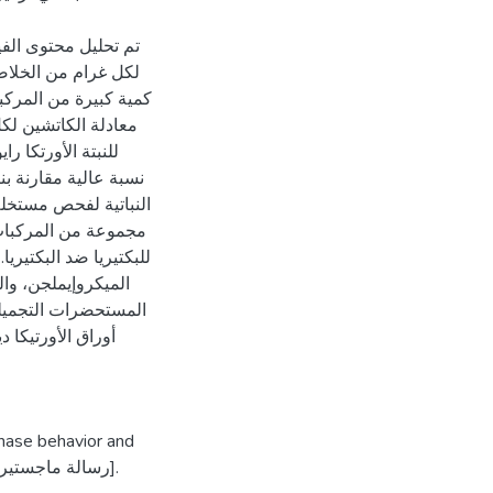
معادلة الكاتشين لك
نسبة عالية مقارنة بن
النباتية لفحص مستخلص 
مجموعة من المركبات 
للبكتيريا ضد البكتيري
الميكروإيملجن، وا
المستحضرات التجميلي
أوراق الأورتيكا د
 phase behavior and