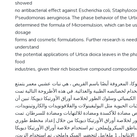
showed
no antibacterial effect against Escherichia coli, Staphyloc
Pseudomonas aeruginosa. The phase behavior of the Urtica
determined the formula of Microemulsion, which can be us
dosage
forms and cosmetic formulations. Further research is need
understand
the potential applications of Urtica dioica leaves in the p
food
industries, given their rich bioactive compound compositio
ويوكا، المعروفة أيضًا باسم القريص ، هي نبات عشبي معمر يتمتع
خدام لخصائصه الطبية والغذائية. في هذه الأطروحة التالية تمت
لكيميائي وسلوك الطور لخلاصة أوراق الأورتيكا ديويكا. تبين أن
كبات الحيوية مثل البوليفينولات والفلافونويدات والكاروتينويدات
ئص مضادة للأكسدة ومضادة للالتهابات ومضادة للسرطان. تمت
 لخلاصة أوراق الأورتيكا ديويكا من خلال إعداد مخطط طوري
 مناطق الميكروإيملجن. تم استخدام خلاصة أوراق الأورتيكا ديويكا
المذابة في تركيز الإيثانول 1 ملغ/مل لتحضير الميكروإملجن. تم استخدام الزيت،