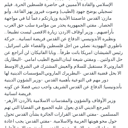
الإسلامي والقادة الأمميين في حاضرة فلسطين الحرة.. فيلم
تسجيلي يوضح جهود (الطيب) وصوت فيروز يهز القاعة.. وأبو
مازن: القدس عاصمتنا الأبدية وزيارتكم دعماً لنا في مواجهة
الحصار.. مفتي الجمهورية يحذر من مؤامرة سلب حق العرب
بأراضيهم… وزير أوقاف الاردن: زيارة الاقصى ليست تطبيعا…
ونظيره الأندونيسي: الدفاع عن القدس فريضة انسانية… حركة
ناطوري اليهودية: نصلي من اجل فلسطين والقضاء على اسرائيل..
رئيس الشيشان: امريكا باتت طرفاً… وبابا الفاتيكان: لن أتراجع عن
حل الدولتين… ومفتي شيعة لبنان:الشيخ الطيب امامي. -البطاريك
الماروني:لا مستقبل للسلام والعيش المشترك في الشرق الاوسط
الا بحل قضية القدس. -البطريرك الماروني:المؤسسات الدينية لها
دور مهم في التوعية بأهمية القدس. -وزير الشؤون الدينية
بأندونيسيا: الدفاع عن القدس الشريف واجب ديني فضلا عن كونه
فريضة انسانية.
-وزير الأوقاف والشؤون والمقدسات الاسلامية بالأردن: الأزهر
المرجع الديني الذي يعول عليه الجميع في القضايا التي تهم
المسلمين. -مفتي القدس: القرارات الجائرة بشأن القدس تحول
حول محو هويتها العربية والاسلامية. -مفتي القدس: يجب اعادة