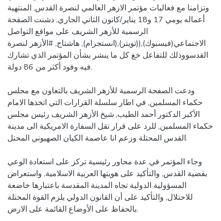
وتزامنا مع فعاليات مؤتمر الازهر العالمي لنصرة القدس, المنتهية
أعماله يومي 17 و18 يناير/كانون الثاني الجاري, دشنت الصفحة
الرسمية للأزهر الشريف على مواقع التواصل
الاجتماعي(فيسبوك),((تويتر),(انستجرام), هاشتاج, #الأزهر لنصرة
القدسووذلك للتفاعل خغ كل ما ينشر بشأن المؤتمر الذي تشارك
فيه وفود أكثر من 86 دولة.
ودعت الصفحة الرسمية للأزهر الشريف بالتعاون مع مجلس
حكماء المسلمين, في اطار سلسلة القرارات التي اتخذها الامام
الأكبر الدكتور أحمد الطيب, شيخ الأزهر الشريف رئيس مجلس
حكماء المسلمين, للرد على قرار نقل السفارة الامريكية الى مدينة
القدس المحتلة وزعم انا عاصمة الكيان الصهيوني المحتل.
وجاء المؤتمر في عدة محاور رئيسية تركز على استعادة الوعي
بقضية القدس, والتأكيد على هويتها العربية الاسلامية, واستعراض
المسؤولية الدولية تجاه المدينة المقدسة باعتبارها خاضعة
للاحتلال, والتأكيد على أن القانون الدولي يلزم القوة المحتلة
بالحفاظ على الأوضاع القائمة على الارض.