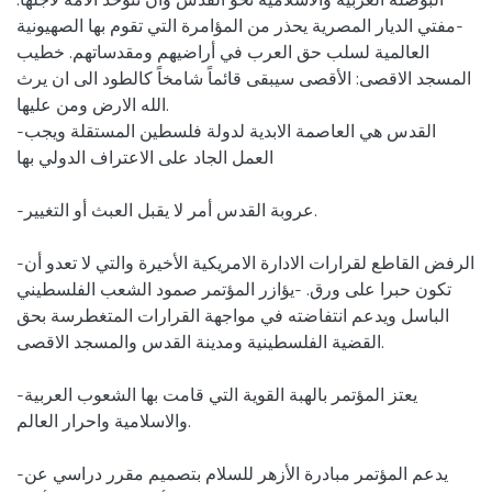
البوصلة العربية والاسلامية نحو القدس وأن تتوحد الامة لأجلها.
-مفتي الديار المصرية يحذر من المؤامرة التي تقوم بها الصهيونية
العالمية لسلب حق العرب في أراضيهم ومقدساتهم. خطيب
المسجد الاقصى: الأقصى سيبقى قائماً شامخاً كالطود الى ان يرث
الله الارض ومن عليها.
-القدس هي العاصمة الابدية لدولة فلسطين المستقلة ويجب
العمل الجاد على الاعتراف الدولي بها
-عروبة القدس أمر لا يقبل العبث أو التغيير.
-الرفض القاطع لقرارات الادارة الامريكية الأخيرة والتي لا تعدو أن
تكون حبرا على ورق. -يؤازر المؤتمر صمود الشعب الفلسطيني
الباسل ويدعم انتفاضته في مواجهة القرارات المتغطرسة بحق
القضية الفلسطينية ومدينة القدس والمسجد الاقصى.
-يعتز المؤتمر بالهبة القوية التي قامت بها الشعوب العربية
والاسلامية واحرار العالم.
-يدعم المؤتمر مبادرة الأزهر للسلام بتصميم مقرر دراسي عن