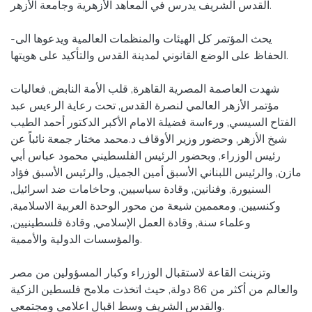
القدس الشريف يدرس في المعاهد الأزهرية وجامعة الأزهر.
-يحث المؤتمر كل الهيئات والمنظمات العالمية ويدعوها الى
الحفاظ على الوضع القانوني لمدينة القدس والتأكيد على هويتها.
شهدت العاصمة المصرية القاهرة, قلب الأمة النابض, فعاليات
مؤتمر الأزهر العالمي لنصرة القدس, تحت رعاية الرءيس عبد
الفتاح السيسي, ورءاسة فضيلة الامام الأكبر الدكتور أحمد الطيب
شيخ الأزهر, وحضور وزير الأوقاف د.محمد مختار جمعة نائباً عن
رئيس الوزراء, وبحضور الرئيس الفلسطيني محمود عباس أبي
مازن, والرئيس اللبناني الأسبق أمين الجميل, والرئيس الأسبق فؤاد
السنيورة, وفنانين, وقادة سياسيين, وحاخامات ضد اسرائيل,
وكنسيين, ومعممين شيعة من محور الوحدة العربية الاسلامية,
وعلماء سنة, وقادة العمل الإسلامي, وقادة فلسطينيين,
والمؤسسات الدولية والأممية.
وتزينت القاعة لاستقبال الوزراء وكبار المسؤولين من مصر
والعالم من أكثر من 86 دولة, حيث اتخذت ملامح فلسطين الزكية
والقدس الشريف وسط اقبال اعلامي ومجتمعي.