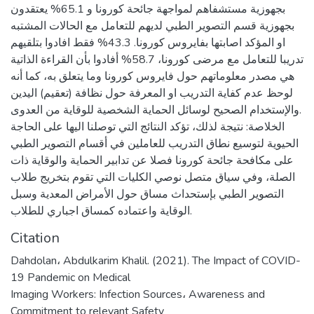
بجهوزية مستشفاهم لمواجهة جائحة كورونا و 65.1% يعتقدون
بجهوزية قسم التصوير الطبي لديهم للتعامل مع الحالات المشتبه
او المؤكد اصابتها بفايروس كورونا. 43.3% فقط افادوا بتلقيهم
تدريبا للتعامل مع مرضى كورونا، 58.7% أفادوا بأن القراءة الذاتية
هي مصدر معلوماتهم حول فايروس كورونا وما يتعلق به، كما أنه
لوحظ عدم كفاية التدريب او المعرفة حول نظافة (تعقيم) اليدين
والإستخدام الصحيح لوسائل الحماية الشخصية للوقاية من العدوى.
الخلاصة: نتيجة لذلك، تؤكد النتائج التي توصلنا اليها على الحاجة
الحيوية لتوسيع نطاق التدريب للعاملين في أقسام التصوير الطبي
على مكافحة جائحة كورونا فصلا عن تدابير الحماية والوقاية ذات
الصلة، وفي سياق متصل نوصي الكليات التي تقوم بتخريج طلاب
التصوير الطبي بإستحداث مساق حول الأمراض المعدية وسبل
الوقاية واعتماده كمساق اجباري للطلاب.
Citation
Dahdolan، Abdulkarim Khalil. (2021). The Impact of COVID-
19 Pandemic on Medical
Imaging Workers: Infection Sources، Awareness and
Commitment to relevant Safety