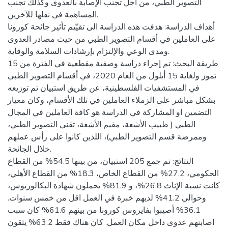
التصوير الطبي، من أجل تجنب الإصابة بالعدوى وكذلك تجنب
المساهمة في نقلها للآخرين.
أهداف الدراسة: هدفت هذه الدراسة الى تقيّيم تأثير جائحة كورونا
على العاملين في أقسام التصوير الطبي من حيث مصادر العدوى
ومدى الوعي والإلتزام بإرشادات السلامة والوقاية.
طريقة البحث: تم إجراء دراسة وصفية مقطعية في الفترة من 15
تموز ولغاية 15 أيلول من العام 2020، في أقسام التصوير الطبي
في المستشفيات الفلسطينية، عن طريق استبيان تم توزيعه
بشكل مباشر على الزملاء العاملين في تلك الأقسام، وكان معيار
التضمين او المشاركة في الدراسة هو كافة العاملين في المجال
الطبي ( طبيب الأشعة، مقيم الأشعة، تقني التصوير الطبي،
وممرضة قسم التصوير الطبي)، اللذين كانوا على رأس عملهم
خلال الجائحة.
النتائج: تم جمع 205 استبيان، من بينها 54.5% من القطاع
الحكومي، 27.2% من القطاع الخاص، 18.3% من القطاع الأهلي،
كانت نسبة الإناث 26.8%، و 81.9% يحملون شهادة البكالوريوس،
وحوالي 41.2% لديهم خبرة في العمل اقل من خمس سنوات.
36.1% أصيبوا بفايروس كورونا من بينهم 61.6% كان سبب
اصابتهم عدوى داخل مكان العمل. كان هناك فقط 63.2% يثقون