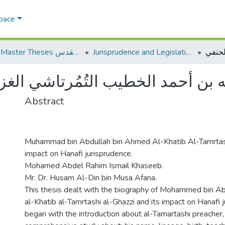
Space
Jurisprudence and Legislation الفقه والتشريع
AQU Master Theses الرسائل الجامعية الخاصة بجامعة القدس
 بن أحمد الخطيب التُمُرتاشي الغز
Abstract
Muhammad bin Abdullah bin Ahmed Al-Khatib Al-Tamrtash
impact on Hanafi jurisprudence.
Mohamed Abdel Rahim Ismail Khaseeb.
Mr. Dr. Husam Al-Din bin Musa Afana.
This thesis dealt with the biography of Mohammed bin A
al-Khatib al-Tamrtashi al-Ghazzi and its impact on Hanafi j
began with the introduction about al-Tamartashi preacher