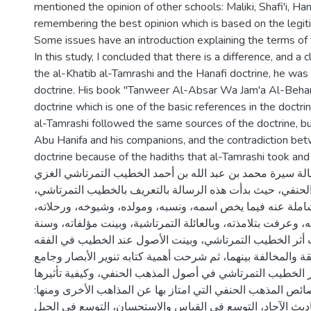
mentioned the opinion of other schools: Maliki, Shafi'i, Han
remembering the best opinion which is based on the legit
Some issues have an introduction explaining the terms of 
In this study, I concluded that there is a difference, and 
the al-Khatib al-Tamrashi and the Hanafi doctrine, he was a
doctrine. His book "Tanweer Al-Absar Wa Jam'a Al-Behar"
doctrine which is one of the basic references in the doctrin
al-Tamrashi followed the same sources of the doctrine, b
Abu Hanifa and his companions, and the contradiction be
doctrine because of the hadiths that al-Tamrashi took and
الة سيرة محمد بن عبد الله بن أحمد الخطيب التمرتاشي الغزي
 الحنفي، حيث بدأت هذه الرسالة بالتعريف بالخطيب التمرتاشي
املة عنه فيما يخص اسمه، ونسبه، ومولده، وشيوخه، ورحلاته
يه، وعرفت بتلامذته، وبالعائلة التمرتاشية، وبينت مؤلفاته، وسنة
 أثر الخطيب التمرتاشي، وبينت الأصول عند الخطيب في الفقه
ة والمخالفة بينهما، ثم شرحت أهمية كتابه تنوير الأبصار وجامع
ثر الخطيب التمرتاشي في أصول المذهب الحنفي، وكيفية تأثيرها
ئص المذهب الحنفي التي امتاز بها عن المذاهب الأخرى ومنها
ديث الآحاد، التوسع في القياس والاستحسان، التوسع في الحيل