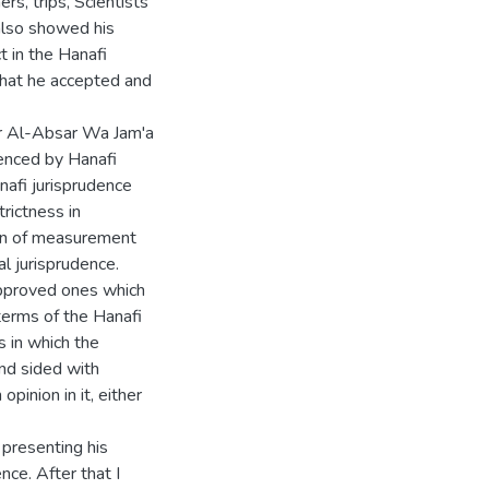
s, trips, Scientists'
also showed his
t in the Hanafi
what he accepted and
er Al-Absar Wa Jam'a
enced by Hanafi
nafi jurisprudence
trictness in
ion of measurement
al jurisprudence.
pproved ones which
terms of the Hanafi
s in which the
nd sided with
pinion in it, either
 presenting his
nce. After that I