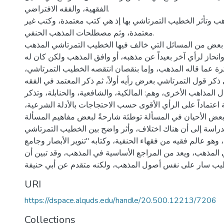
الفقهية، والفقه الافتراضي.
هب وتأثر الخطيب التمرتاشي بها إذ هي كتب معتمدة، وكتب غير
معتمدة، وثم مصطلحات المذهب الحنفي.
 بعض من المسائل التي خالف فيها الخطيب التمرتاشي المذهب
نحاز لرأي آخر بعيداً عن مذهبه، أو وافق المذهب ولكن كان له
مؤثرة عما قاله المذهب، وإما بنقصان انتقصه الخطيب التمرتاشي
كر قول التمرتاشي بعرض رأيه أولاً، ثم ذكر المعتمد في الفقه
ل المذاهب الأخرى، وهم: المالكية، والشافعية، والحنابلة، وتذكر
 اعتماداً على الرأي الأقوى حسب الاحتجاجات بالأدلة الشرعية
بعض الأحيان في المسألة توطئة شارحةً لبعض مفاهيم المسألة
اسة إلى أن هناك اختلاف، وأثر واضح بين الخطيب التمرتاشي
وهو عالم فقيه من فقهاء الحنفية، وكتابه "تنوير الأبصار وجامع
 المذهب، ويعد من المراجع الأساسية في المذهب، وقد تبين أن
يب سار على نفس أصول المذهب، ولكنه متقدم عن أبي حنيفة
URI
https://dspace.alquds.edu/handle/20.500.12213/7206
Collections