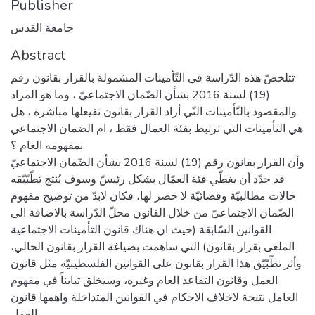
Publisher
جامعة القدس
Abstract
تتلخصّ هذه الدّراسة في التّأمينات المشمولة بالقرار بقانون رقم
(19) لسنة 2016 بشأن الضّمان الاجتماعيّ ، وما هو المراد
والمقصود بالتّأمينات التّي أراد القرار بقانون تفيعلها مباشرة ، هل
هي التأمينات التي ترتبط بفئة العمال فقط ، ام الضمان الاجتماعي
بمفهومه العام ؟.
وأن القرار بقانون رقم (19) لسنة 2016 بشأن الضّمان الاجتماعيّ
قد حدّد أن يغطّي فئة العمّال بشكل رئيسّ وسوف يُنتج تطّبّيّقه
حالات مطالبيّة وقضائيّة لا حصر لها، فكان لابدّ من توضيح مفهوم
الضّمان الاجتماعيّ من خلال القانون محلّ الدّراسة بالاضافة الى
القوانين السّابقة (حيث ان هناك قانون التأمينات الاجتماعية
الملغى بقرار بقانون) التي ساهمت بصياغة القرار بقانون الحالي،
وأثر تطّبّيّق هذا القرار بقانون على القوانين الفلسطينيّة مثل قانون
العمل وقانون التقاعد العام وغيره، وسيخلق تبايناً في مفهوم
العامل نتيجة لاخلاف الاحكام في القوانين المتداخلة واهمها قانون
العمل.