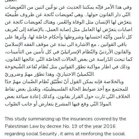
وفي هذا الأمر فإنّه يمكننا الحديث عن نوعّين اثنين من التّعويضات
التّي دار القانون حولها... وهي تّعويضات نّاتجة عن ظروف طّبيعيّة
يتعرّض لها الإنسان مثل الوفاة والعُمر، وهناك تّعويضات نّاتجة عن
اصابات يتعرّض لها العامل مثل إصابة العمل، بالإضافة إلى تّعريف
كل تأمين وآليّة احتسابها وشروطها وأحكام خاصّة لها، وأثرها على
باقي القوانين ، مع الاشارة الى نبذة عن موقف الفقه الإسلاميّ
والقانون الأردنيّ والنّظام الإسرائيليّ في كل تأمين من التأمينات،
كما تبحث الدّراسة عن بعض الحالات الخاصّة التّي عالجها القانون،
وذلك في اطار مواكبة تطوّر القوانين مثل نّظام تّقاعد الشّيخوخة
التّكميليّ الاختياريّ، وهذا تطوّر مهمّ وضروريّ.
وبالخلاصة فإنه يمكن القول أنّ تطّبّيّق نّظام الضّمان مهمّ جدّا
للمجتمع مع أخذ ضوابط الحالة الفلسيطينيّة، وتعّديل بعض نقاط
الخلاف التّي ثارت حول القرار بقانون، وكذلك إعادة صياغة بعض
الموادّ التّي وقع فيها المشرع بتعارض أو جانب الصّواب.
This study summarizing up the insurances covered by the
Palestinian Law by decree No. 19 of the year 2016
regarding social Security , it aims at reinforcing the social