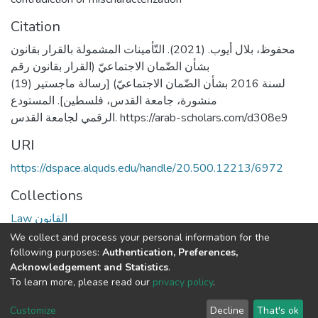
Citation
محفوظ، بلال أيوب. (2021). التّأمينات المشمولة بالقرار بقانون
بشأن الضّمان الاجتماعيّ (القرار بقانون رقم
(19) لسنة 2016 بشأن الضّمان الاجتماعيّ) [رسالة ماجستير
منشورة، جامعة القدس، فلسطين]. المستودع
الرقمي لجامعة القدس. https://arab-scholars.com/d308e9
URI
https://dspace.alquds.edu/handle/20.500.12213/6972
Collections
Law القانون
We collect and process your personal information for the
Full item page
following purposes:
Authentication, Preferences,
Acknowledgement and Statistics
.
To learn more, please read our
privacy policy
.
Al-Quds University
copyright © 2002-2026
SKITCE
Cookie
Privacy
End User
Send
Customize
Decline
That's ok