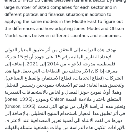
effect of IFRS 15 varies between different sector by having
large number of listed companies for each sector and in
different political and financial situation; in addition to
applying the same models in the Middle East to figure out
the differences and how adopting Jones Model and Ohlson
Model varies between different countries and economies.
تهدف هذه الدراسة إلى التحقق من أثر تطبيق المعيار الدولي
لإعداد التقارير المالية رقم 15 على جودة أرباح 15 شركة
فلسطينية مدرجة للأعوام من 2014 إلى 2021، إضافة إلى
معرفة إذا كان الأثر يختلف بين القطاعات التي تعمل فيها هذه
الشركات (قطاع الخدمات، قطاع الاستثمار، والقطاع الصناعي).
ولتحقيق هذه الغاية؛ فقد تم الاستعانة بنموذجين رئيسيين للتحليل
وهما؛ أولا، نموذج جونز المعدل والخاص بالاستحقاقات التقديرية
(Jones, 1995)، ونموذج Ohlson المتعلق باختبار ملاءمة القيمة
(Ohlson, 1995). وتعتبر هذه الدراسة الأولى من نوعها التي تبحث
في أثر تطبيق هذا المعيار باستخدام المنهج التحليلي، بالإضافة إلى
دورها في لفت الانتباه الى أهمية تعزيز المصداقية عند الاعتراف
بالإيرادات. تتكون هذه الدراسة من بيانات مقطعية متمثلة بالقوائم