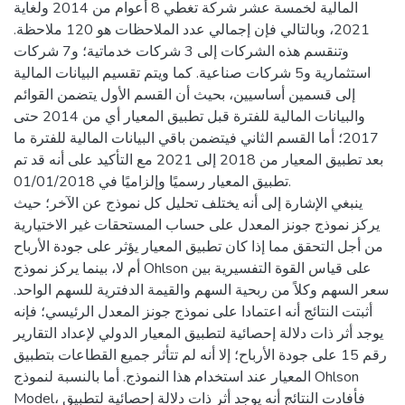
المالية لخمسة عشر شركة تغطي 8 أعوام من 2014 ولغاية
2021، وبالتالي فإن إجمالي عدد الملاحظات هو 120 ملاحظة.
وتنقسم هذه الشركات إلى 3 شركات خدماتية؛ و7 شركات
استثمارية و5 شركات صناعية. كما ويتم تقسيم البيانات المالية
إلى قسمين أساسيين، بحيث أن القسم الأول يتضمن القوائم
والبيانات المالية للفترة قبل تطبيق المعيار أي من 2014 حتى
2017؛ أما القسم الثاني فيتضمن باقي البيانات المالية للفترة ما
بعد تطبيق المعيار من 2018 إلى 2021 مع التأكيد على أنه قد تم
تطبيق المعيار رسميًا وإلزاميًا في 01/01/2018.
ينبغي الإشارة إلى أنه يختلف تحليل كل نموذج عن الآخر؛ حيث
يركز نموذج جونز المعدل على حساب المستحقات غير الاختيارية
من أجل التحقق مما إذا كان تطبيق المعيار يؤثر على جودة الأرباح
أم لا، بينما يركز نموذج Ohlson على قياس القوة التفسيرية بين
سعر السهم وكلاً من ربحية السهم والقيمة الدفترية للسهم الواحد.
أثبتت النتائج أنه اعتمادا على نموذج جونز المعدل الرئيسي؛ فإنه
يوجد أثر ذات دلالة إحصائية لتطبيق المعيار الدولي لإعداد التقارير
رقم 15 على جودة الأرباح؛ إلا أنه لم تتأثر جميع القطاعات بتطبيق
المعيار عند استخدام هذا النموذج. أما بالنسبة لنموذج Ohlson
Model، فأفادت النتائج أنه يوجد أثر ذات دلالة إحصائية لتطبيق