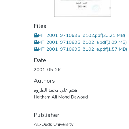
Files
MT_2001_9710695_8102.pdf
(23.21 MB)
MT_2001_9710695_8102_a.pdf
(3.09 MB)
MT_2001_9710695_8102_e.pdf
(1.57 MB)
Date
2001-05-26
Authors
هيثم علي محمد الطروه
Haitham Ali Mohd Dawoud
Publisher
AL-Quds University