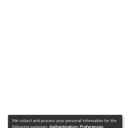
We collect and process your personal information for the
following purposes:
Authentication, Preferences,