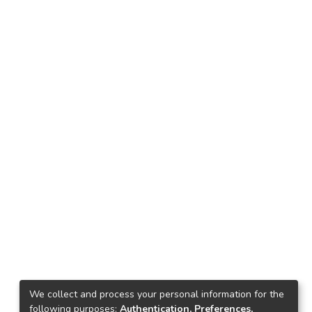
We collect and process your personal information for the
following purposes:
Authentication, Preferences,