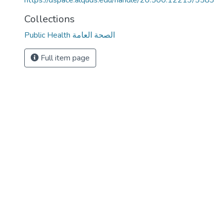
https://dspace.alquds.edu/handle/20.500.12213/5583
Collections
Public Health الصحة العامة
Full item page