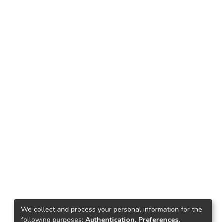
We collect and process your personal information for the
following purposes:
Authentication, Preferences,