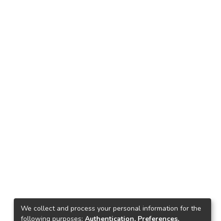
We collect and process your personal information for the
following purposes:
Authentication, Preferences,