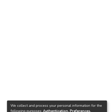
We collect and process your personal information for the
following purposes:
Authentication, Preferences,