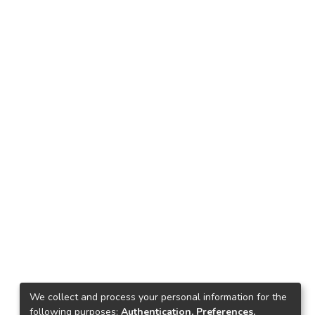
We collect and process your personal information for the
following purposes:
Authentication, Preferences,