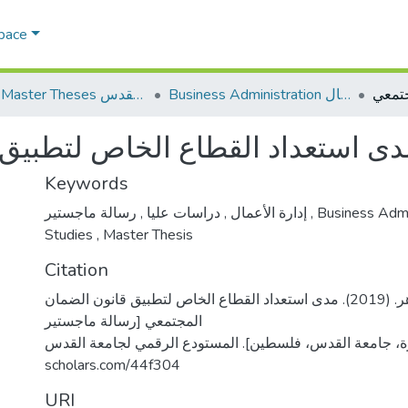
Space
Business Administration إدارة الاعمال
AQU Master Theses الرسائل الجامعية الخاصة بجامعة القدس
دى استعداد القطاع الخاص لتطبيق
Keywords
,
دراسات عليا
,
إدارة الأعمال
رسالة ماجستير
,
Business Admi
Studies
,
Master Thesis
Citation
فرعون، اسلام ماهر. (2019). مدى استعداد القطاع الخاص لتطبيق قانون الضمان
المجتمعي [رسالة ماجستير
منشورة، جامعة القدس، فلسطين]. المستودع الرقمي لجامعة القدس. https
scholars.com/44f304
URI