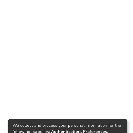
We collect and process your personal information for the
following purposes:
Authentication, Preferences,