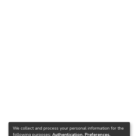
We collect and process your personal information for the
following purposes:
Authentication, Preferences,