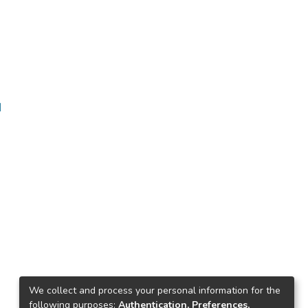
ا
We collect and process your personal information for the
following purposes:
Authentication, Preferences,