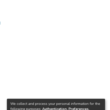
ا
We collect and process your personal information for the
following purposes:
Authentication, Preferences,