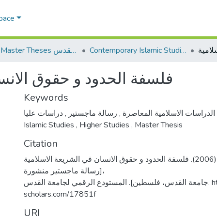
Space
Contemporary Islamic Studies الدراسات الإسلامية المعاصرة
AQU Master Theses الرسائل الجامعية الخاصة بجامعة القدس
فلسفة الحدود و حقوق الانس
Keywords
,
رسالة ماجستير
,
الدراسات الاسلامية المعاصرة
دراسات عليا
Islamic Studies
,
Higher Studies
,
Master Thesis
Citation
السوقي، أحمد نواف. (2006). فلسفة الحدود و حقوق الانسان في الشريعة الاسلامية
[رسالة ماجستير منشورة،
جامعة القدس، فلسطين]. المستودع الرقمي لجامعة القدس. https://arab-
scholars.com/17851f
URI