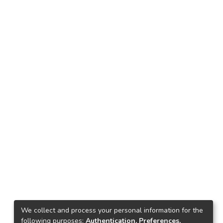
We collect and process your personal information for the
following purposes:
Authentication, Preferences,