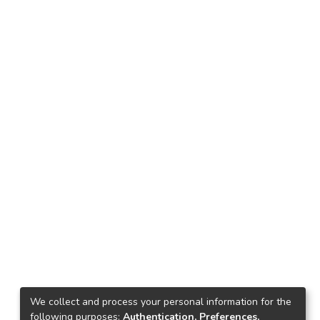
We collect and process your personal information for the
following purposes:
Authentication, Preferences,