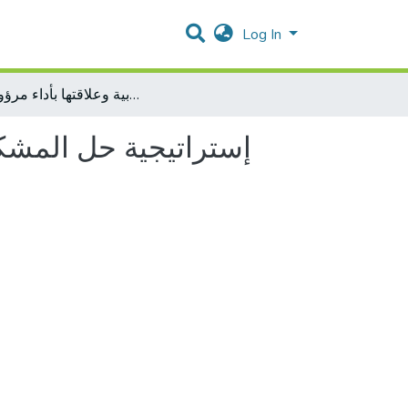
Log In
إستراتيجية حل المشكلة وصنع القرار الإداري لدى رؤساء البلديات ومدرائها العامين في محافظات الضفة الغربية وعلاقتها بأداء مرؤوسيهم
إستراتيجية حل المشكلة