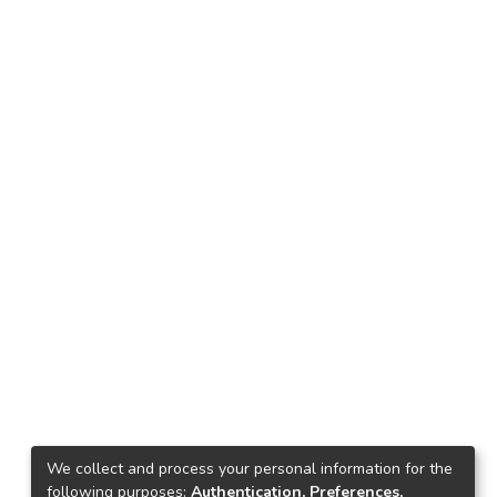
We collect and process your personal information for the
following purposes:
Authentication, Preferences,