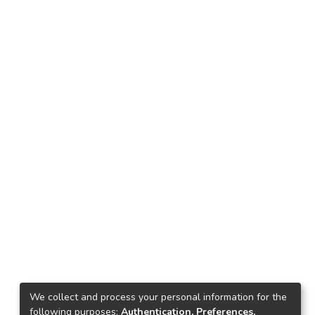
We collect and process your personal information for the
following purposes:
Authentication, Preferences,