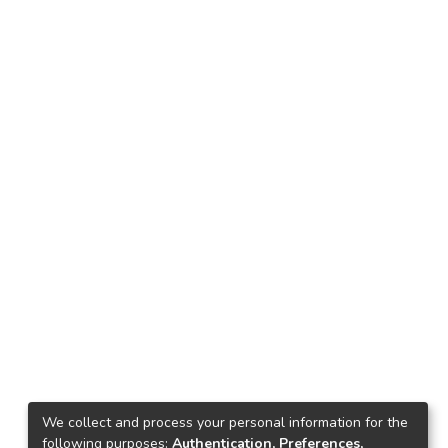
We collect and process your personal information for the
following purposes:
Authentication, Preferences,