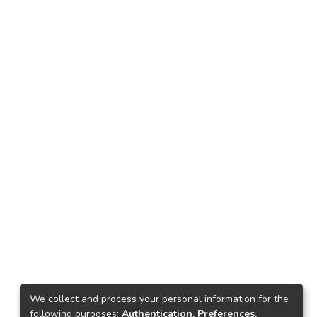
We collect and process your personal information for the
following purposes:
Authentication, Preferences,