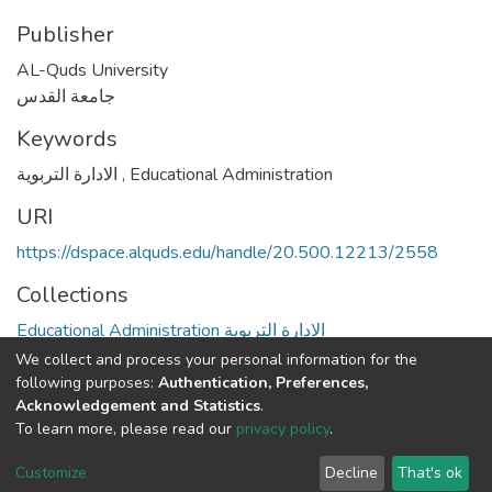
Publisher
AL-Quds University
جامعة القدس
Keywords
الادارة التربوية
,
Educational Administration
URI
https://dspace.alquds.edu/handle/20.500.12213/2558
Collections
Educational Administration الادارة التربوية
We collect and process your personal information for the
Full item page
following purposes:
Authentication, Preferences,
Acknowledgement and Statistics
.
To learn more, please read our
privacy policy
.
Al-Quds University
copyright © 2002-2026
SKITCE
Cookie
Privacy
End User
Send
Customize
Decline
That's ok
settings
policy
Agreement
Feedback