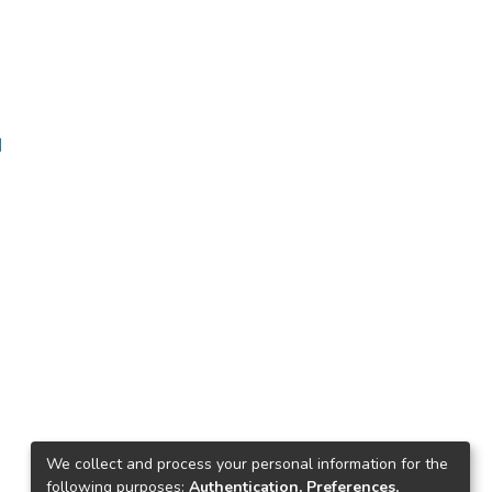
ا
We collect and process your personal information for the
following purposes:
Authentication, Preferences,