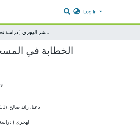
Log In
الخطابة في المسجد الأقصى المبارك في العقد الثالث من القرن الخامس عشر الهجري ( دراسة تحليلية )
الخطابة في المسج
es
الهجري ( درا].