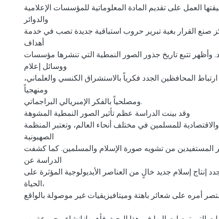
قتها العمل على تقديم المادة المعلوماتية للمؤسسات الإعلامية
والدوائر
كز صنع القرار بغية تبرير حروب استباقية جديدة تصب في خدمة
أهداف
. وأظهر تتبع تاريخ جذور الصور النمطية التي تنشرها مؤسسات
ووسائل إعلام
ارتباط المحافظين الجدد فكرياً بالاستشراق الكنسي والعلماني،
ومنهجياً
ومصلحياً بالفكر الإمبريالي البراجماتي.
وقد بينت الدراسة عظم تأثير الصور النمطية المشوهة
الاقتصادية للمسلمين في مختلف أنحاء العالم، وتعتبر المنظمة
الصهيونية
ر المستفيدين من تشويه صورة الإسلام والمسلمين. كما كشفت
الدراسة عن
د إنتاج إسلام جديد خالٍ من العناصر الأيديولوجية المؤثرة على
الحياة،
تصر أمره على شعائر باهتة وميتافيزيقيات غير موصولة بالواقع.