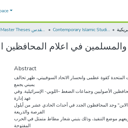
Space
Contemporary Islamic Studies الدراسات الإسلامية المعاصرة
AQU Master Theses الرسائل الجامعية الخاصة بجامعة القدس
والمسلمين في اعلام المحافظين ال
Abstract
ت المتحدة كقوة عظمى وانحسار الاتحاد السوفييتي، ظهر تحالف
يميني يجمع
حافظين الأصوليين وجماعات الضغط –اللوبي- الإسرائيلية. وفي
عهد إدارة
لابن" وجد المحافظون الجدد في أحداث الحادي عشر من أيلول
الفرصة والذريعة
يعهم موضع التنفيذ، وذلك بتبني شعار مطاط متمثل في الحرب
المفتوحة