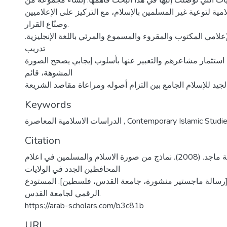
صيات التي توصلت إليها في هذا البحث فأهمها: إنشاء مجموعة من
ية لتوعية غير المسلمين بالإسلام، مع التركيز على الإعلاميين
وصنّاع القرار.
إعلامي المكتوب والمقروء والمسموع والمرئي باللغة الإنجليزية.
تدريب
استثمار مشاعرهم والتعبير عنها بأسلوب إيجابي يصحح الصورة
المشوهة، قائم
Keywords
Contemporary Islamic Studi
,
الدراسات الاسلامية المعاصرة
Citation
وزوز، عائشة ماجد. (2008). نماذج من صورة الاسلام والمسلمين في اعلام
المحافظين الجدد في الولايات
 [رسالة ماجستير منشورة، جامعة القدس، فلسطين]. المستودع
الرقمي لجامعة القدس.
https://arab-scholars.com/b3c81b
URI