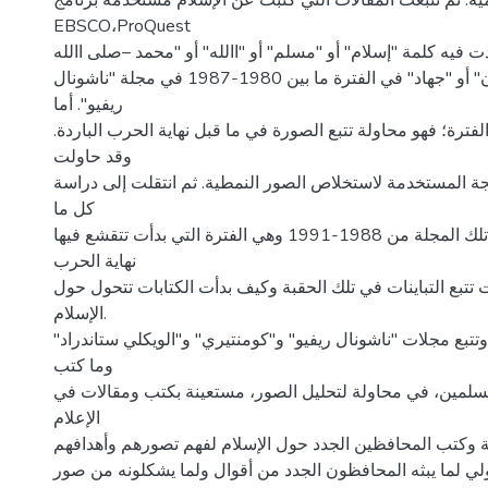
مية. ثم تتبعت المقالات التي كتبت عن الإسلام مستخدمة برنامج
EBSCO،ProQuest
 فيه كلمة "إسلام" أو "مسلم" أو "االله" أو "محمد –صلى االله
عليه وسلم-، أو "قرآن" أو "جهاد" في الفترة ما بين 1980-1987 في مجلة "ناشونال
ريفيو". أما
فترة؛ فهو محاولة تتبع الصورة في ما قبل نهاية الحرب الباردة.
وقد حاولت
جة المستخدمة لاستخلاص الصور النمطية. ثم انتقلت إلى دراسة
كل ما
يخص الإسلام في تلك المجلة من 1988-1991 وهي الفترة التي بدأت تتقشع فيها
نهاية الحرب
لت تتبع التباينات في تلك الحقبة وكيف بدأت الكتابات تتحول حول
الإسلام.
تتبع مجلات "ناشونال ريفيو" و"كومنتيري" و"الويكلي ستاندراد"
وما كتب
مسلمين، في محاولة لتحليل الصور، مستعينة بكتب ومقالات في
الإعلام
 وكتب المحافظين الجدد حول الإسلام لفهم تصورهم وأهدافهم.
لي لما يبثه المحافظون الجدد من أقوال ولما يشكلونه من صور