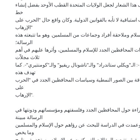
 هذا الشعار لجعل الولايات المتحدة القطب الأوحد بفضل إنشاء
خط
باقية لا تأبه بالقوانين الدولية. وكان واقع حال "الحرب على
الإرهاب"
سلام وملاحقة أفراد وجماعات من المسلمين. وهو ما تتبعته هذه
الرسالة؛
ت المحافظين الجدد للإسلام والمسلمين، وأثرها عليهم في أهم
ثلاث مجلاّت
 الـ"ويكلي ستاندراد" والـ"ناشونال ريفيو" والـ"كومنتيري"-. كما
تهدف هذه
لاقة بين الصور النمطية وسياسات المحافظين الجدد في "الحرب
على
الإرهاب".
قراءة حول المحافظين الجدد وفلسفتهم ومؤسساتهم ودونتها في
الرسالة مبينة
وعمدت في الدراسة للبحث عن رؤاهم حول الإسلام والمسلمين
وما يخص