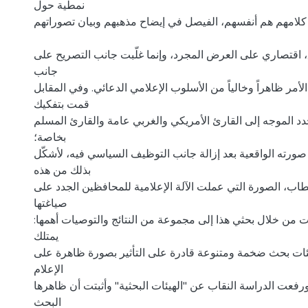
نمطية حول
 كلامهم هم أنفسهم، الفيصل في إيضاح مذهبهم وبيان تصوراتهم.
، اقتصاري على العرض المجرد، وإنما غلّبت جانب التصريح على
جانب
الأمر ظاهراً وخالياً من الأسلوب الإعلامي الدعائي. وفي المقابل
قمت بتفكيك
 الموجه إلى القارئ الأمريكي والغربي عامة والقارئ المسلم
بخاصة؛
صورته الواقعية بعد إزالة جانب التوظيف السياسي فيه، لأشكّل
بذلك من هذه
خطاب، الصورة التي عملت الآلة الإعلامية للمحافظين الجدد على
صياغتها
ت من خلال بحثي هذا إلى مجموعة من النتائج والتوصيات أهمها:
يمتلك
ئات بحث ضخمة ومتنوعة قادرة على التأثير بصورة ظاهرة على
الإعلام
رفعت الدراسة النقاب عن "الهيئات البحثية" وأثبتت أن ظاهرها
البحث